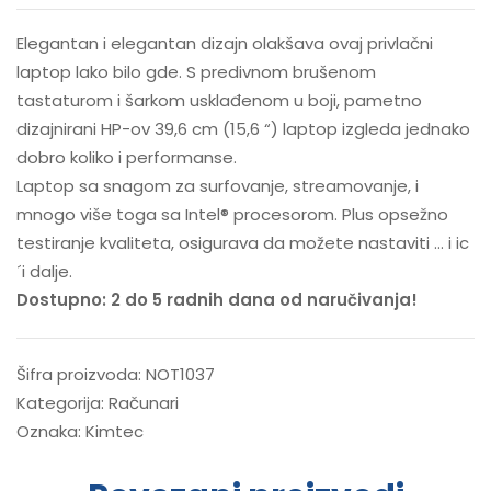
Elegantan i elegantan dizajn olakšava ovaj privlačni
laptop lako bilo gde. S predivnom brušenom
tastaturom i šarkom usklađenom u boji, pametno
dizajnirani HP-ov 39,6 cm (15,6 “) laptop izgleda jednako
dobro koliko i performanse.
Laptop sa snagom za surfovanje, streamovanje, i
mnogo više toga sa Intel® procesorom. Plus opsežno
testiranje kvaliteta, osigurava da možete nastaviti … i ic
´i dalje.
Dostupno: 2 do 5 radnih dana od naručivanja!
Šifra proizvoda:
NOT1037
Kategorija:
Računari
Oznaka:
Kimtec