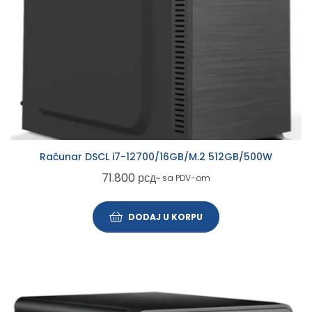
Računar DSCL i7-12700/16GB/M.2 512GB/500W
71.800
рсд
~ sa PDV-om
DODAJ U KORPU