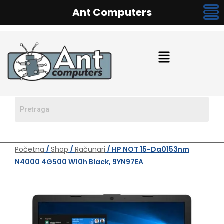
Ant Computers
Početna
/
Shop
/
Računari
/ HP NOT 15-Da0153nm
N4000 4G500 W10h Black, 9YN97EA