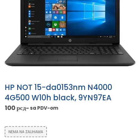
HP NOT 15-da0153nm N4000
4G500 W10h black, 9YN97EA
100
рсд
~ sa PDV-om
NEMA NA ZALIHAMA