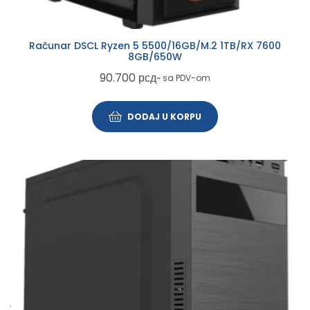
Računar DSCL Ryzen 5 5500/16GB/M.2 1TB/RX 7600
8GB/650W
90.700
рсд
~ sa PDV-om
DODAJ U KORPU