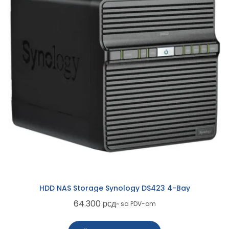
HDD NAS Storage Synology DS423 4-Bay
64.300
рсд
~ sa PDV-om