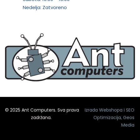
Nedelja: Zatvoreno
© 2025 Ant Computers. Sva prava
Izrada Webshopa
i
SEO
zadržana.
Optimizacija
,
Geos
Media