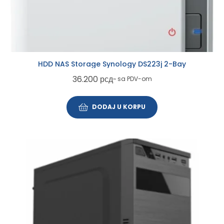
HDD NAS Storage Synology DS223j 2-Bay
36.200
рсд
~ sa PDV-om
DODAJ U KORPU