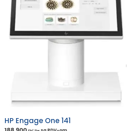
HP Engage One 141
188.900
рсд
~ sa PDV-om