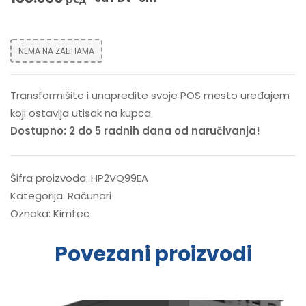
NEMA NA ZALIHAMA
Transformišite i unapredite svoje POS mesto uređajem
koji ostavlja utisak na kupca.
Dostupno: 2 do 5 radnih dana od naručivanja!
Šifra proizvoda:
HP2VQ99EA
Kategorija:
Računari
Oznaka:
Kimtec
Povezani proizvodi