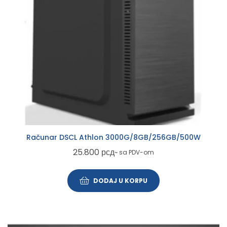
Računar DSCL Athlon 3000G/8GB/256GB/500W
25.800
рсд
~ sa PDV-om
DODAJ U KORPU