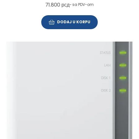
71.800
рсд
~ sa PDV-om
DODAJ U KORPU