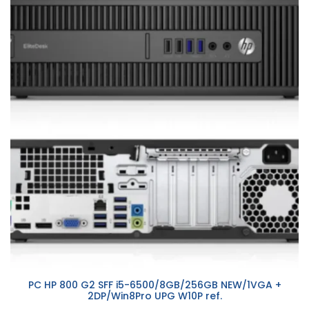
PC HP 800 G2 SFF i5-6500/8GB/256GB NEW/1VGA +
2DP/Win8Pro UPG W10P ref.