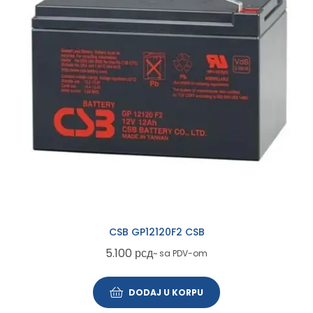
CSB GP12120F2 CSB
5.100
рсд
~ sa PDV-om
DODAJ U KORPU