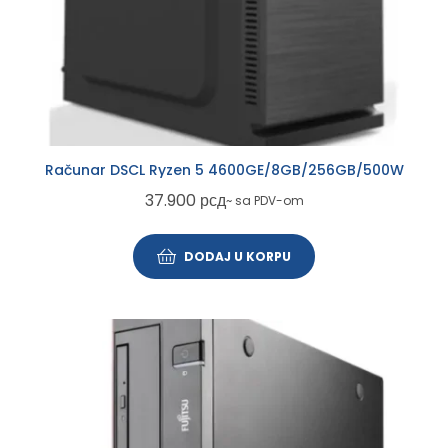
Računar DSCL Ryzen 5 4600GE/8GB/256GB/500W
37.900
рсд
~ sa PDV-om
DODAJ U KORPU