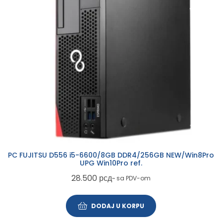
PC FUJITSU D556 i5-6600/8GB DDR4/256GB NEW/Win8Pro
UPG Win10Pro ref.
28.500
рсд
~ sa PDV-om
DODAJ U KORPU