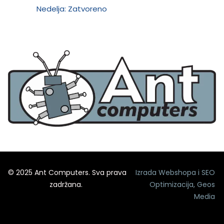
Nedelja: Zatvoreno
© 2025 Ant Computers. Sva prava
Izrada Webshopa
i
SEO
zadržana.
Optimizacija
,
Geos
Media