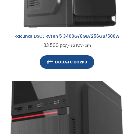
Računar DSCL Ryzen 5 3400G/8GB/256GB/500W
33.500
рсд
~ sa PDV-om
DODAJ U KORPU