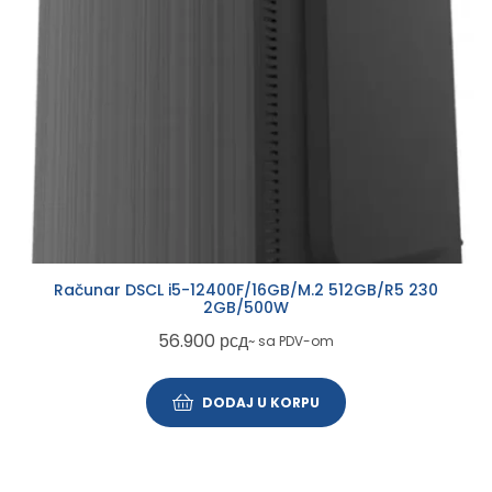
Računar DSCL i5-12400F/16GB/M.2 512GB/R5 230
2GB/500W
56.900
рсд
~ sa PDV-om
DODAJ U KORPU