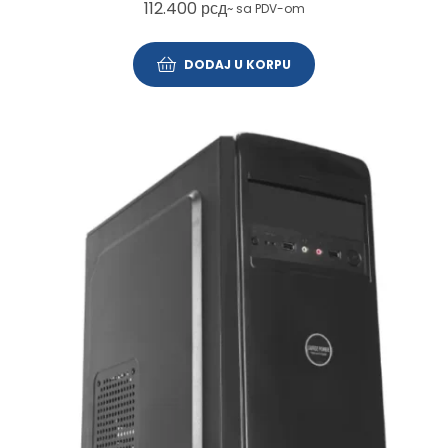
112.400
рсд
~ sa PDV-om
DODAJ U KORPU