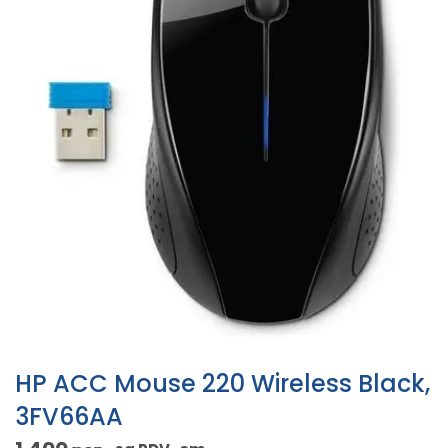
HP ACC Mouse 220 Wireless Black,
3FV66AA