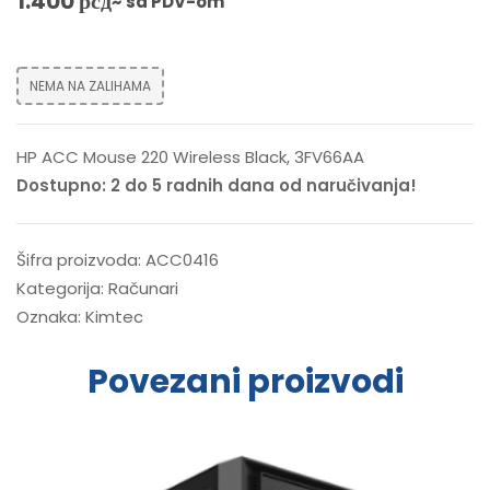
1.400
рсд
~ sa PDV-om
NEMA NA ZALIHAMA
HP ACC Mouse 220 Wireless Black, 3FV66AA
Dostupno: 2 do 5 radnih dana od naručivanja!
Šifra proizvoda:
ACC0416
Kategorija:
Računari
Oznaka:
Kimtec
Povezani proizvodi