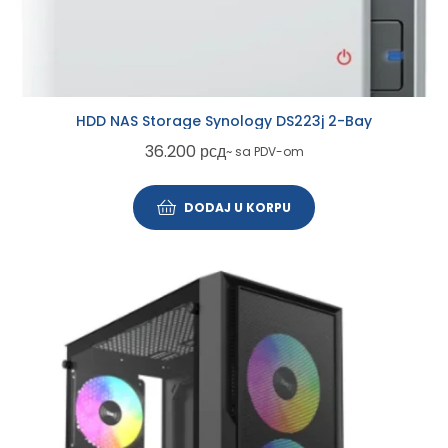
HDD NAS Storage Synology DS223j 2-Bay
36.200
рсд
~ sa PDV-om
DODAJ U KORPU