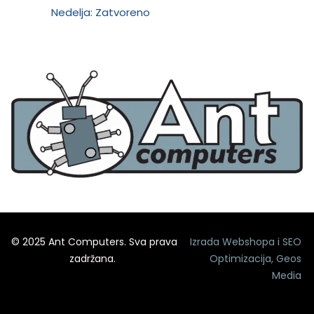
Nedelja: Zatvoreno
© 2025 Ant Computers. Sva prava
Izrada Webshopa
i
SEO
zadržana.
Optimizacija
,
Geos
Media