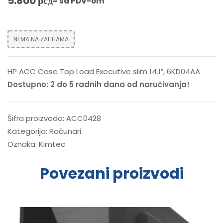
5.800
рсд
~ sa PDV-om
NEMA NA ZALIHAMA
HP ACC Case Top Load Executive slim 14.1″, 6KD04AA
Dostupno: 2 do 5 radnih dana od naručivanja!
Šifra proizvoda:
ACC0428
Kategorija:
Računari
Oznaka:
Kimtec
Povezani proizvodi