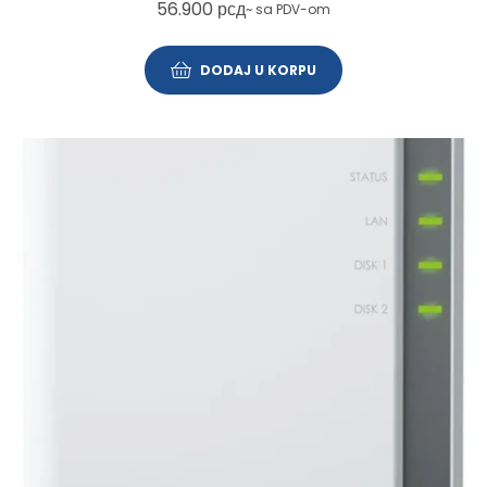
56.900
рсд
~ sa PDV-om
DODAJ U KORPU