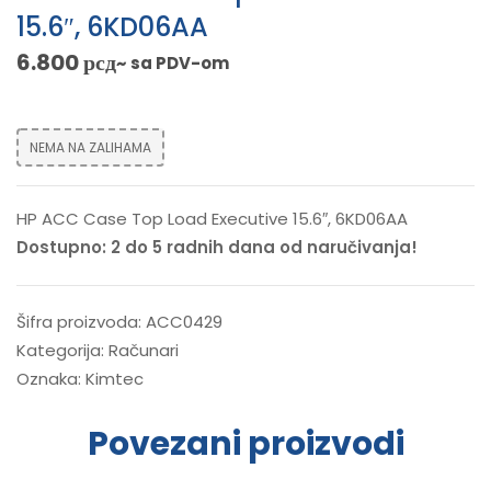
15.6″, 6KD06AA
6.800
рсд
~ sa PDV-om
NEMA NA ZALIHAMA
HP ACC Case Top Load Executive 15.6″, 6KD06AA
Dostupno: 2 do 5 radnih dana od naručivanja!
Šifra proizvoda:
ACC0429
Kategorija:
Računari
Oznaka:
Kimtec
Povezani proizvodi