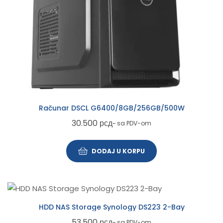
Računar DSCL G6400/8GB/256GB/500W
30.500
рсд
~ sa PDV-om
DODAJ U KORPU
HDD NAS Storage Synology DS223 2-Bay
53.500
рсд
~ sa PDV-om