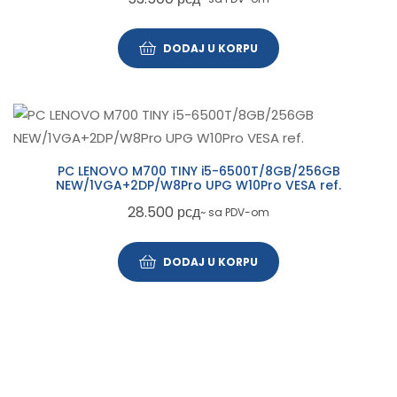
DODAJ U KORPU
PC LENOVO M700 TINY i5-6500T/8GB/256GB
NEW/1VGA+2DP/W8Pro UPG W10Pro VESA ref.
28.500
рсд
~ sa PDV-om
DODAJ U KORPU