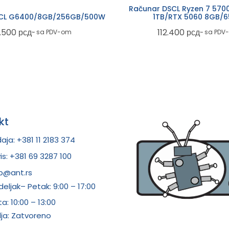
Računar DSCL Ryzen 7 570
SCL G6400/8GB/256GB/500W
1TB/RTX 5060 8GB/
.500
рсд
112.400
рсд
~ sa PDV-om
~ sa PDV
kt
aja: +381 11 2183 374
is: +381 69 3287 100
p@ant.rs
eljak– Petak: 9:00 – 17:00
ta:
10:00 – 13:00
ja: Zatvoreno