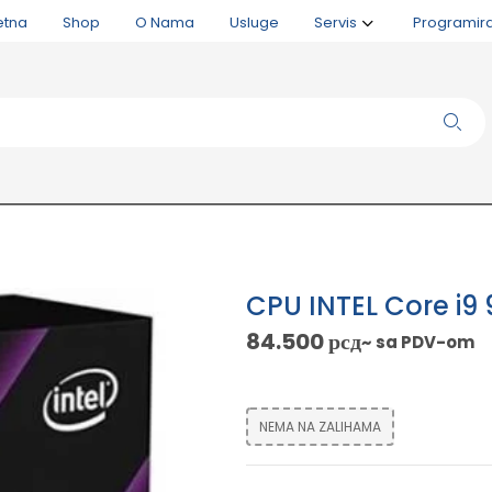
etna
Shop
O Nama
Usluge
Servis
Programir
CPU INTEL Core i9
84.500
рсд
~ sa PDV-om
NEMA NA ZALIHAMA