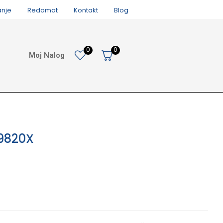
anje
Redomat
Kontakt
Blog
0
0
Moj Nalog
 9820X