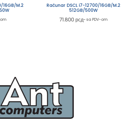
0/16GB/M.2
Računar DSCL i7-12700/16GB/M.2
650W
512GB/500W
71.800
рсд
-om
~ sa PDV-om