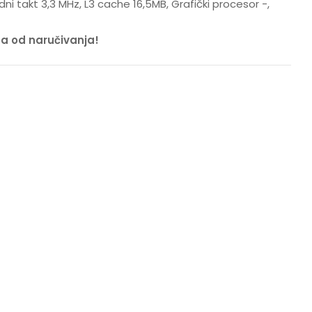
dni takt 3,3 MHz, L3 cache 16,5MB, Grafički procesor -,
na od naručivanja!