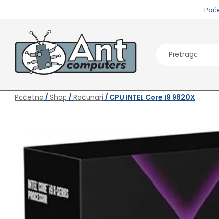
Poč
Početna
/
Shop
/
Računari
/ CPU INTEL Core I9 9820X