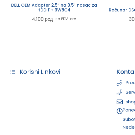
DELL OEM Adapter 2.5″ na 3.5″ nosac za
HDD 11+ 9W8C4
Računar D
4.100
рсд
30
~ sa PDV-om
Konta
Korisni Linkovi
Prod
Serv
sho
Poned
Subo
Nedel