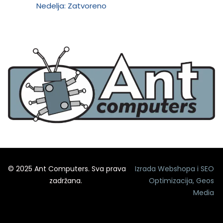
Nedelja: Zatvoreno
© 2025 Ant Computers. Sva prava
Izrada Webshopa
i
SEO
zadržana.
Optimizacija
,
Geos
Media