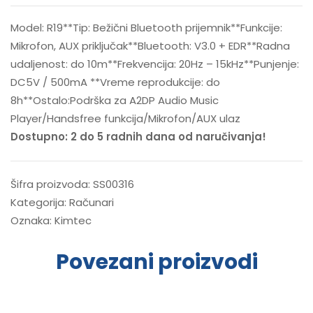
Model: R19**Tip: Bežični Bluetooth prijemnik**Funkcije:
Mikrofon, AUX priključak**Bluetooth: V3.0 + EDR**Radna
udaljenost: do 10m**Frekvencija: 20Hz – 15kHz**Punjenje:
DC5V / 500mA **Vreme reprodukcije: do
8h**Ostalo:Podrška za A2DP Audio Music
Player/Handsfree funkcija/Mikrofon/AUX ulaz
Dostupno: 2 do 5 radnih dana od naručivanja!
Šifra proizvoda:
SS00316
Kategorija:
Računari
Oznaka:
Kimtec
Povezani proizvodi