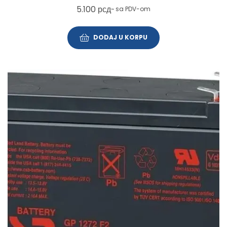
5.100
рсд
~ sa PDV-om
DODAJ U KORPU