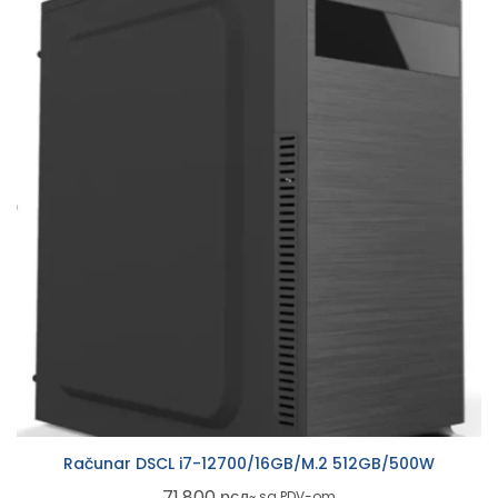
Računar DSCL i7-12700/16GB/M.2 512GB/500W
71.800
рсд
~ sa PDV-om