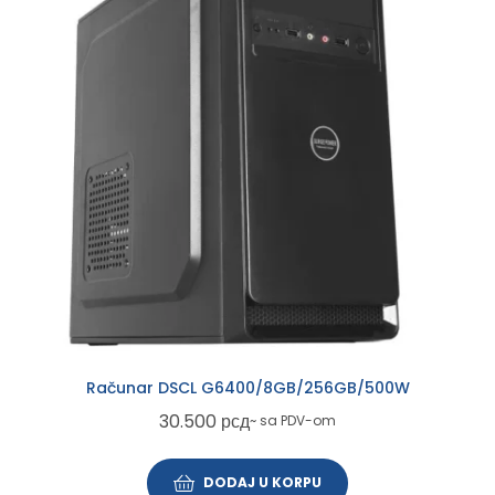
Računar DSCL G6400/8GB/256GB/500W
30.500
рсд
~ sa PDV-om
DODAJ U KORPU