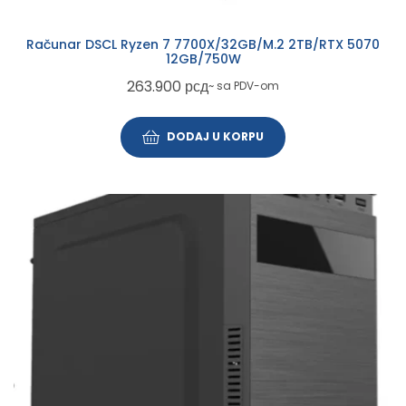
Računar DSCL Ryzen 7 7700X/32GB/M.2 2TB/RTX 5070
12GB/750W
263.900
рсд
~ sa PDV-om
DODAJ U KORPU