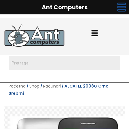
Ant Computers
Početna
/
Shop
/
Računari
/ ALCATEL 2008G Crno
Srebrni