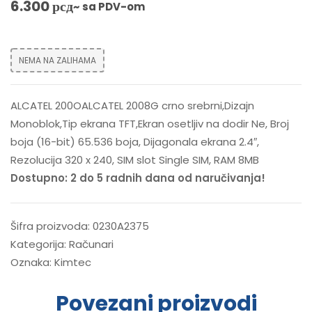
6.300
рсд
~ sa PDV-om
NEMA NA ZALIHAMA
ALCATEL 200OALCATEL 2008G crno srebrni,Dizajn
Monoblok,Tip ekrana TFT,Ekran osetljiv na dodir Ne, Broj
boja (16-bit) 65.536 boja, Dijagonala ekrana 2.4″,
Rezolucija 320 x 240, SIM slot Single SIM, RAM 8MB
Dostupno: 2 do 5 radnih dana od naručivanja!
Šifra proizvoda:
0230A2375
Kategorija:
Računari
Oznaka:
Kimtec
Povezani proizvodi