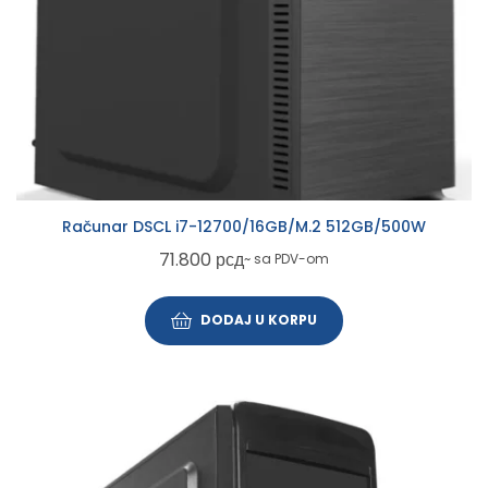
Računar DSCL i7-12700/16GB/M.2 512GB/500W
71.800
рсд
~ sa PDV-om
DODAJ U KORPU