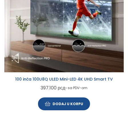
100 inča 100U8Q ULED Mini-LED 4K UHD Smart TV
397.100
рсд
~ sa PDV-om
DODAJ U KORPU