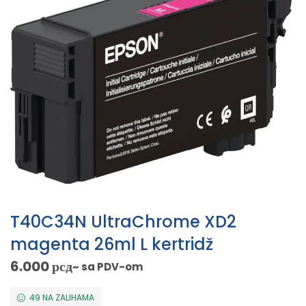
T40C34N UltraChrome XD2
magenta 26ml L kertridž
6.000
рсд
~ sa PDV-om
49 NA ZALIHAMA