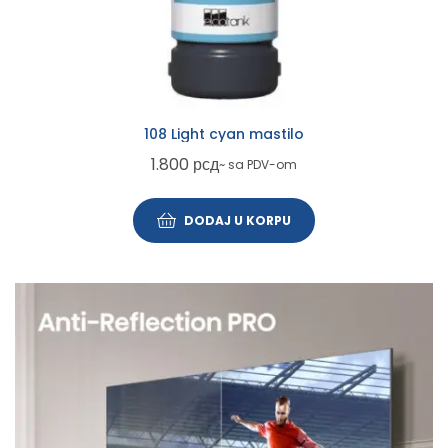
108 Light cyan mastilo
1.800
рсд
~ sa PDV-om
DODAJ U KORPU