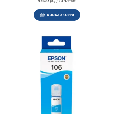
4.600
рсд
~ sa PDV-om
DODAJ U KORPU