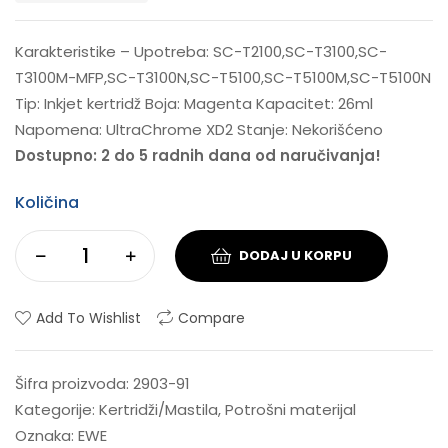
Karakteristike – Upotreba: SC-T2100,SC-T3100,SC-
T3100M-MFP,SC-T3100N,SC-T5100,SC-T5100M,SC-T5100N
Tip: Inkjet kertridž Boja: Magenta Kapacitet: 26ml
Napomena: UltraChrome XD2 Stanje: Nekorišćeno
Dostupno: 2 do 5 radnih dana od naručivanja!
Količina
DODAJ U KORPU
Add To Wishlist
Compare
Šifra proizvoda:
2903-91
Kategorije:
Kertridži/Mastila
,
Potrošni materijal
Oznaka:
EWE