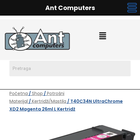
Ant Computers
Početna
/
Shop
/
Potrošni
Materijal
/
Kertridži/Mastila
/ T40C34N UltraChrome
XD2 Magenta 26ml L Kertridž