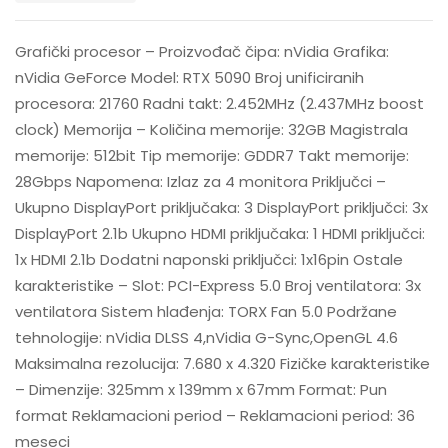
Grafički procesor – Proizvođač čipa: nVidia Grafika:
nVidia GeForce Model: RTX 5090 Broj unificiranih
procesora: 21760 Radni takt: 2.452MHz (2.437MHz boost
clock) Memorija – Količina memorije: 32GB Magistrala
memorije: 512bit Tip memorije: GDDR7 Takt memorije:
28Gbps Napomena: Izlaz za 4 monitora Priključci –
Ukupno DisplayPort priključaka: 3 DisplayPort priključci: 3x
DisplayPort 2.1b Ukupno HDMI priključaka: 1 HDMI priključci:
1x HDMI 2.1b Dodatni naponski priključci: 1x16pin Ostale
karakteristike – Slot: PCI-Express 5.0 Broj ventilatora: 3x
ventilatora Sistem hlađenja: TORX Fan 5.0 Podržane
tehnologije: nVidia DLSS 4,nVidia G-Sync,OpenGL 4.6
Maksimalna rezolucija: 7.680 x 4.320 Fizičke karakteristike
– Dimenzije: 325mm x 139mm x 67mm Format: Pun
format Reklamacioni period – Reklamacioni period: 36
meseci