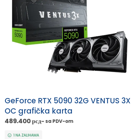
GeForce RTX 5090 32G VENTUS 3X
OC grafička karta
489.400
рсд
~ sa PDV-om
1 NA ZALIHAMA