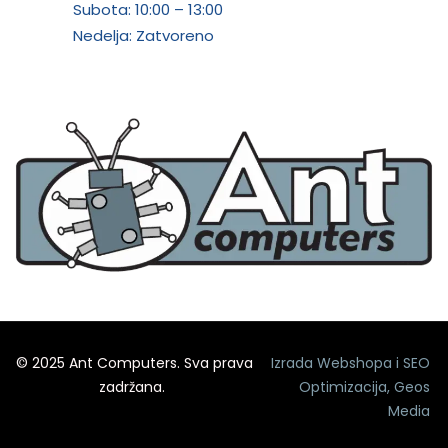
Subota:
10:00 – 13:00
Nedelja: Zatvoreno
© 2025 Ant Computers. Sva prava
Izrada Webshopa
i
SEO
zadržana.
Optimizacija
,
Geos
Media