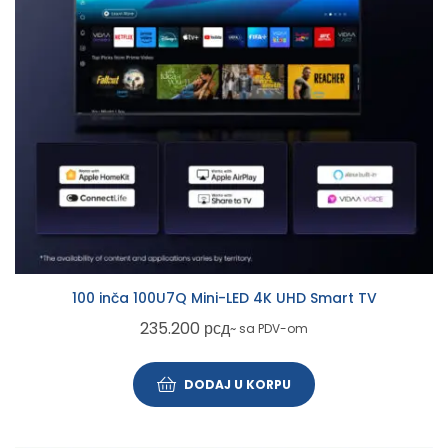
100 inča 100U7Q Mini-LED 4K UHD Smart TV
235.200
рсд
~ sa PDV-om
DODAJ U KORPU