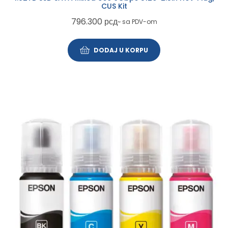
CUS Kit
796.300
рсд
~ sa PDV-om
DODAJ U KORPU