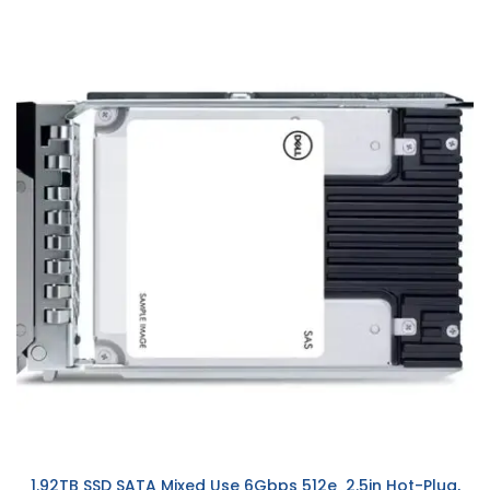
1.92TB SSD SATA Mixed Use 6Gbps 512e 2.5in Hot-Plug,