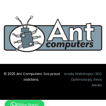
© 2025 Ant Computers. Sva prava
Izrada Webshopa
i
SEO
zadržana.
Optimizacija
,
Geos
Media
Pišite Nam!