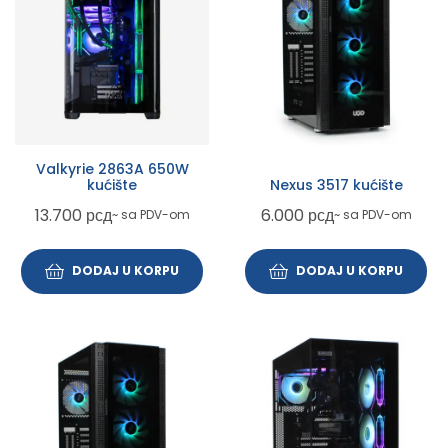
Valkyrie 2863A 650W
kućište
Nexus 3517 kućište
13.700
рсд
6.000
рсд
~ sa PDV-om
~ sa PDV-om
DODAJ U KORPU
DODAJ U KORPU