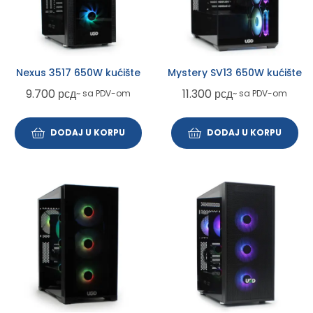
Nexus 3517 650W kućište
Mystery SV13 650W kućište
9.700
рсд
11.300
рсд
~ sa PDV-om
~ sa PDV-om
DODAJ U KORPU
DODAJ U KORPU