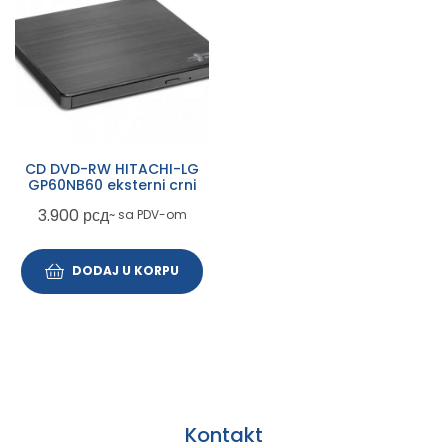
CD DVD-RW HITACHI-LG
GP60NB60 eksterni crni
3.900
рсд
~ sa PDV-om
DODAJ U KORPU
Kontakt