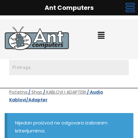
Ant Computers
Početna
/
Shop
/
KABLOVI I ADAPTERI
/ Audio
Kablovi/adapter
Nijedan proizvod ne odgovara izabranim
kriterijumima.