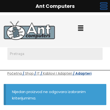
Ant Computers
Početna
/
Shop
/
IT
/
Kablovi I Adapteri
/ Adapteri
Nijedan proizvod ne odgovara izabranim
kriterijumima.