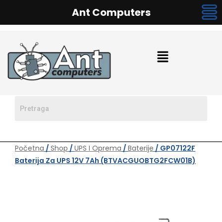
Ant Computers
Početna
/
Shop
/
UPS I Oprema
/
Baterije
/ GP07122F
Baterija Za UPS 12V 7Ah (BTVACGUOBTG2FCW01B)