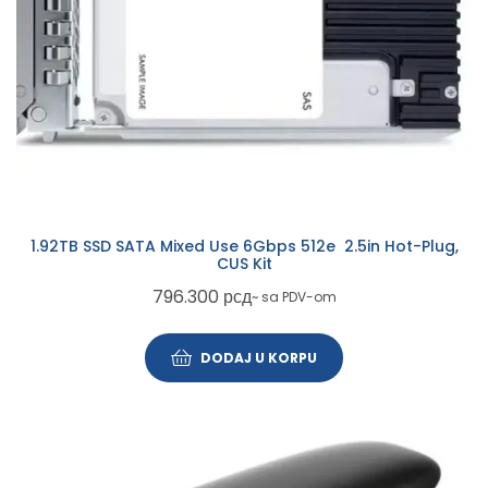
1.92TB SSD SATA Mixed Use 6Gbps 512e 2.5in Hot-Plug,
CUS Kit
796.300
рсд
~ sa PDV-om
DODAJ U KORPU