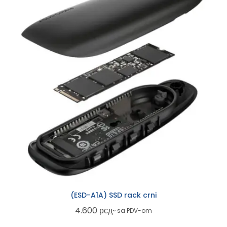
(ESD-A1A) SSD rack crni
4.600
рсд
~ sa PDV-om