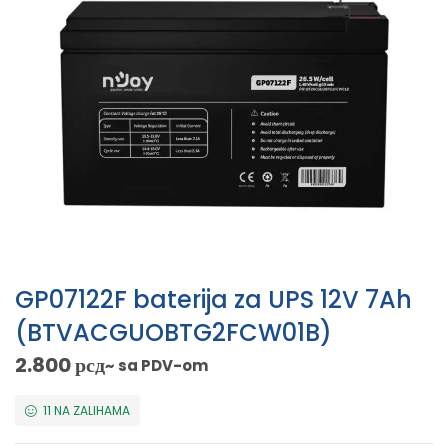
GP07122F baterija za UPS 12V 7Ah
(BTVACGUOBTG2FCW01B)
2.800
рсд
~ sa PDV-om
11 NA ZALIHAMA