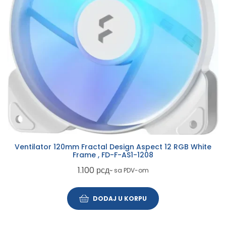
Ventilator 120mm Fractal Design Aspect 12 RGB White
Frame , FD-F-AS1-1208
1.100
рсд
~ sa PDV-om
DODAJ U KORPU