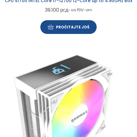
CPU s1700 INTEL Core i7-12700 12-Core up to 4.90GHz Box
39.100
рсд
~ sa PDV-om
PROČITAJTE JOŠ