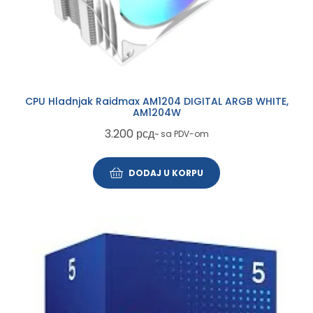
CPU Hladnjak Raidmax AM1204 DIGITAL ARGB WHITE,
AM1204W
3.200
рсд
~ sa PDV-om
DODAJ U KORPU