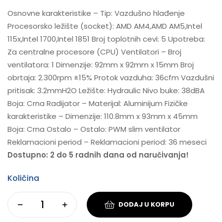
Osnovne karakteristike – Tip: Vazdušno hlađenje
Procesorsko ležište (socket): AMD AM4,AMD AM5,Intel
115x,Intel 1700,Intel 1851 Broj toplotnih cevi: 5 Upotreba:
Za centralne procesore (CPU) Ventilatori – Broj
ventilatora: 1 Dimenzije: 92mm x 92mm x 15mm Broj
obrtaja: 2.300rpm ±15% Protok vazduha: 36cfm Vazdušni
pritisak: 3.2mmH2O Ležište: Hydraulic Nivo buke: 38dBA
Boja: Crna Radijator – Materijal: Aluminijum Fizičke
karakteristike – Dimenzije: 110.8mm x 93mm x 45mm
Boja: Crna Ostalo – Ostalo: PWM slim ventilator
Reklamacioni period – Reklamacioni period: 36 meseci
Dostupno: 2 do 5 radnih dana od naručivanja!
Količina
DODAJ U KORPU