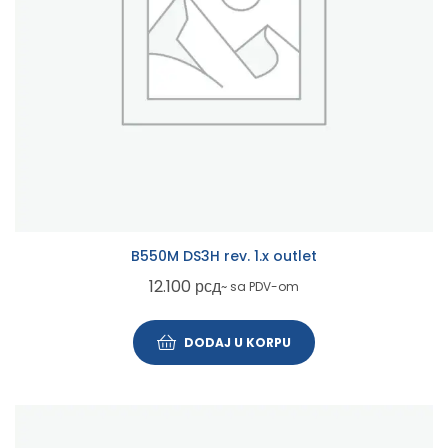
B550M DS3H rev. 1.x outlet
12.100
рсд
~ sa PDV-om
DODAJ U KORPU