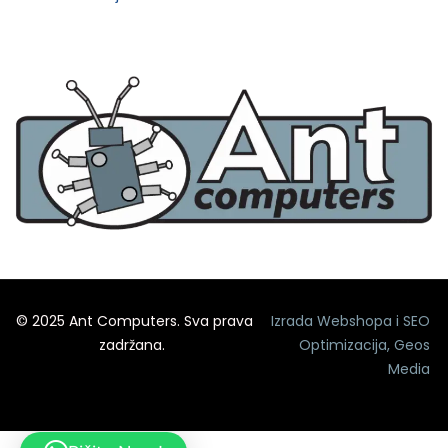
© 2025 Ant Computers. Sva prava
Izrada Webshopa
i
SEO
zadržana.
Optimizacija
,
Geos
Media