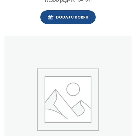
17.300
рсд
~ sa PDV-om
DODAJ U KORPU