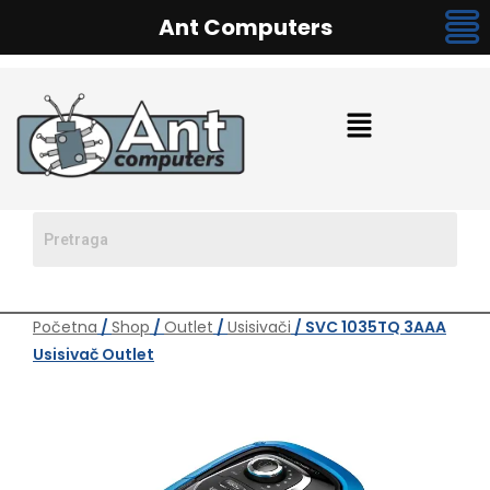
Ant Computers
Početna
/
Shop
/
Outlet
/
Usisivači
/ SVC 1035TQ 3AAA
Usisivač Outlet