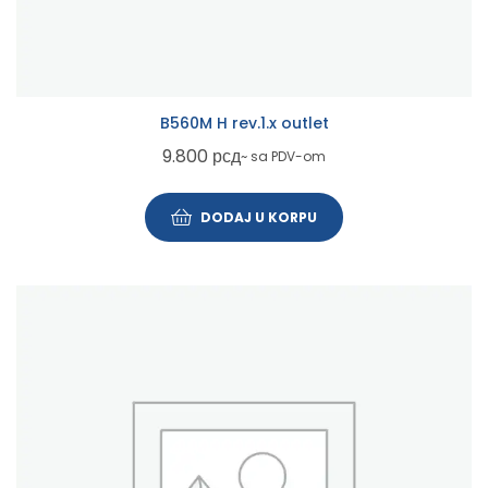
B560M H rev.1.x outlet
9.800
рсд
~ sa PDV-om
DODAJ U KORPU