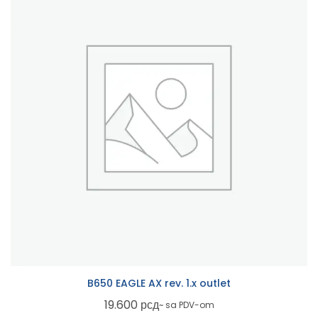
B650 EAGLE AX rev. 1.x outlet
19.600
рсд
~ sa PDV-om