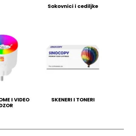
Sokovnici i cediljke
ME I VIDEO
SKENERI I TONERI
DZOR