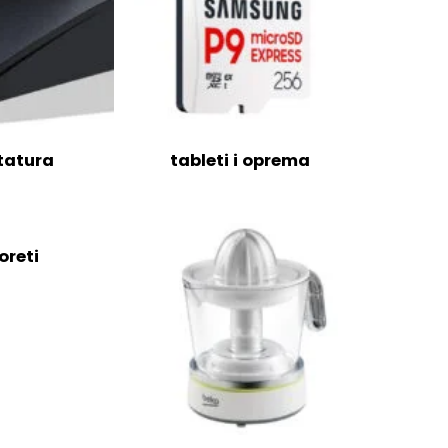
tatura
tableti i oprema
oreti