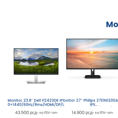
Mo
Monitor 27″ Philips 27E1N1200
Monitor 23.8″ Dell P2423DE IPS
Mon
IPS
2560×1440/60Hz/8ms/HDMI/DP/USB-
1920
1920×1080/120Hz/1ms/HDMI/V
A/USB-C
14.900
рсд
43.500
рсд
~ sa PDV-om
~ sa PDV-om