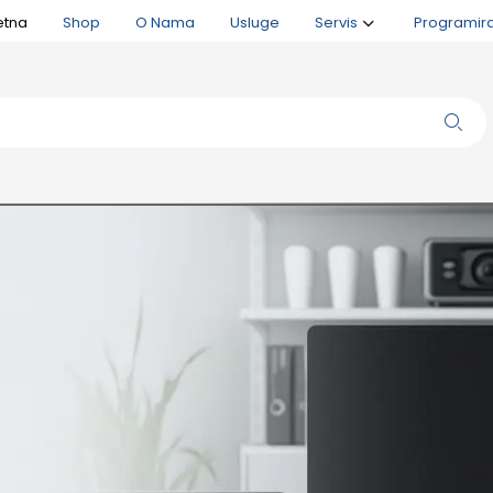
etna
Shop
O Nama
Usluge
Servis
Programir