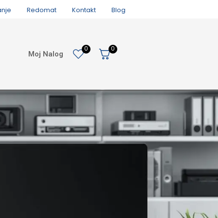
anje
Redomat
Kontakt
Blog
0
0
Moj Nalog