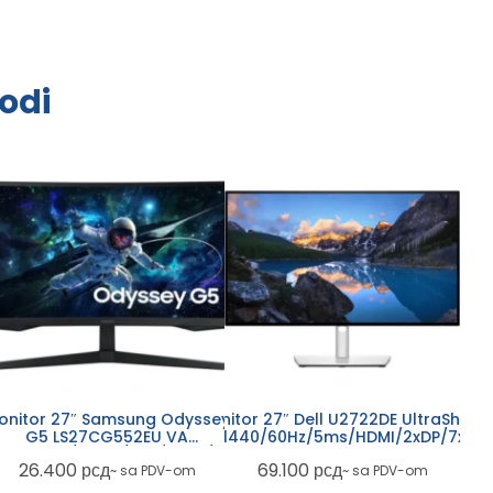
odi
onitor 27″ Samsung Odyssey
Monitor 27″ Dell U2722DE UltraSharp
G5 LS27CG552EU VA
IPS/2560×1440/60Hz/5ms/HDMI/2xDP/7xUSB
SB
60×1440/165Hz/1ms/HDMI/DP
26.400
рсд
69.100
рсд
~ sa PDV-om
~ sa PDV-om