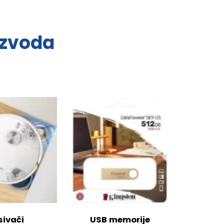
izvoda
sivači
USB memorije