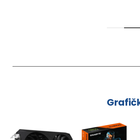
Grafič