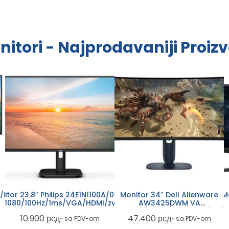
nitori - Najprodavaniji Proizv
A/00
Monitor 34″ Dell Alienware
itor 23.8″ Philips 24E1N1100A/00 IPS
M
AW3425DWM VA
×1080/100Hz/1ms/VGA/HDMI/zvučnici
GA/DP
3440×1440/180Hz/1ms/HDMI/DP/U
25
47.400
рсд
10.900
рсд
~ sa PDV-om
~ sa PDV-om