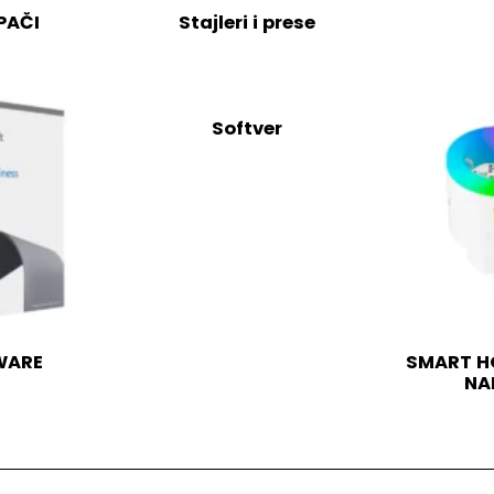
PAČI
Stajleri i prese
Softver
WARE
SMART HO
NA