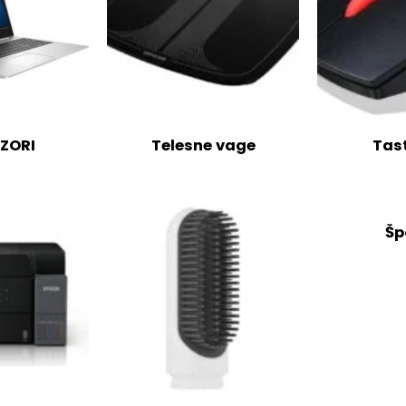
IZORI
Telesne vage
Tas
Šp