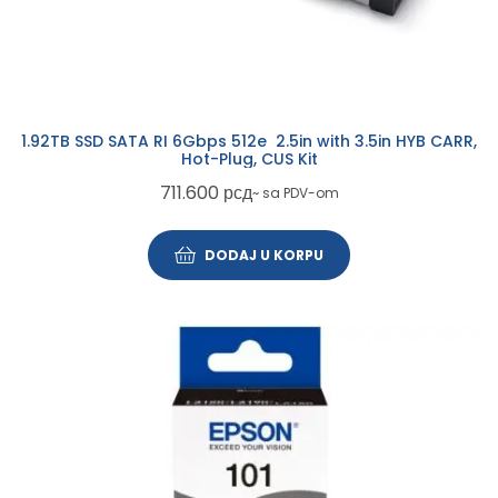
1.92TB SSD SATA RI 6Gbps 512e 2.5in with 3.5in HYB CARR,
Hot-Plug, CUS Kit
711.600
рсд
~ sa PDV-om
DODAJ U KORPU