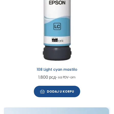
108 Light cyan mastilo
1.800
рсд
~ sa PDV-om
DODAJ U KORPU