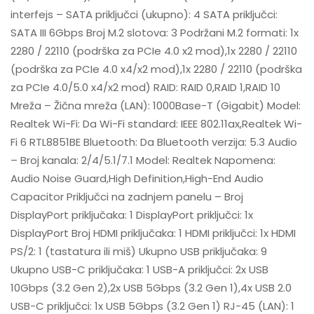
interfejs – SATA priključci (ukupno): 4 SATA priključci:
SATA III 6Gbps Broj M.2 slotova: 3 Podržani M.2 formati: 1x
2280 / 22110 (podrška za PCIe 4.0 x2 mod),1x 2280 / 22110
(podrška za PCIe 4.0 x4/x2 mod),1x 2280 / 22110 (podrška
za PCIe 4.0/5.0 x4/x2 mod) RAID: RAID 0,RAID 1,RAID 10
Mreža – Žična mreža (LAN): 1000Base-T (Gigabit) Model:
Realtek Wi-Fi: Da Wi-Fi standard: IEEE 802.11ax,Realtek Wi-
Fi 6 RTL8851BE Bluetooth: Da Bluetooth verzija: 5.3 Audio
– Broj kanala: 2/4/5.1/7.1 Model: Realtek Napomena:
Audio Noise Guard,High Definition,High-End Audio
Capacitor Priključci na zadnjem panelu – Broj
DisplayPort priključaka: 1 DisplayPort priključci: 1x
DisplayPort Broj HDMI priključaka: 1 HDMI priključci: 1x HDMI
PS/2: 1 (tastatura ili miš) Ukupno USB priključaka: 9
Ukupno USB-C priključaka: 1 USB-A priključci: 2x USB
10Gbps (3.2 Gen 2),2x USB 5Gbps (3.2 Gen 1),4x USB 2.0
USB-C priključci: 1x USB 5Gbps (3.2 Gen 1) RJ-45 (LAN): 1