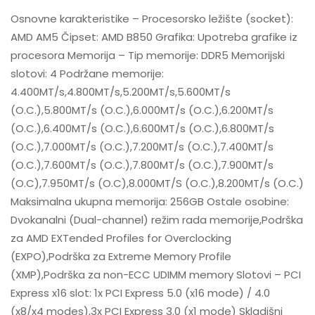
Osnovne karakteristike – Procesorsko ležište (socket):
AMD AM5 Čipset: AMD B850 Grafika: Upotreba grafike iz
procesora Memorija – Tip memorije: DDR5 Memorijski
slotovi: 4 Podržane memorije:
4.400MT/s,4.800MT/s,5.200MT/s,5.600MT/s
(O.C.),5.800MT/s (O.C.),6.000MT/s (O.C.),6.200MT/s
(O.C.),6.400MT/s (O.C.),6.600MT/s (O.C.),6.800MT/s
(O.C.),7.000MT/s (O.C.),7.200MT/s (O.C.),7.400MT/s
(O.C.),7.600MT/s (O.C.),7.800MT/s (O.C.),7.900MT/s
(O.C),7.950MT/s (O.C),8.000MT/S (O.C.),8.200MT/s (O.C.)
Maksimalna ukupna memorija: 256GB Ostale osobine:
Dvokanalni (Dual-channel) režim rada memorije,Podrška
za AMD EXTended Profiles for Overclocking
(EXPO),Podrška za Extreme Memory Profile
(XMP),Podrška za non-ECC UDIMM memory Slotovi – PCI
Express x16 slot: 1x PCI Express 5.0 (x16 mode) / 4.0
(x8/x4 modes),3x PCI Express 3.0 (x1 mode) Skladišni