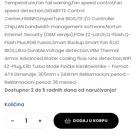
Temperature,Fan fail warning,Fan speed control,Fan
speed detection,GIGABYTE Control
Center,HWiNFO,HyperTune BIOS,iTE I/O Controller
Chip,LAN bandwidth management software,Norton
Internet Security (OEM verzija),PCIe EZ-Latch,Q-Flash,Q-
Flash Plus,RGB Fusion,Smart Backup,Smart Fan 6,UC
BIOS,Ultra Durable,Voltage detection,VRM Thermal
Armor Advanced,Water cooling flow rate detection,WIFI
EZ-Plug,X3D Turbo Mode Fizičke karakteristike – Format:
ATX Dimenzije: 305mm x 244mm Reklamacioni period –
Reklamacioni period: 36 meseci
Dostupno: 2 do 5 radnih dana od naručivanja!
Količina
DODAJ U KORPU