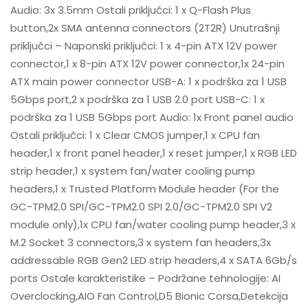
Audio: 3x 3.5mm Ostali priključci: 1 x Q-Flash Plus
button,2x SMA antenna connectors (2T2R) Unutrašnji
priključci – Naponski priključci: 1 x 4-pin ATX 12V power
connector,1 x 8-pin ATX 12V power connector,1x 24-pin
ATX main power connector USB-A: 1 x podrška za 1 USB
5Gbps port,2 x podrška za 1 USB 2.0 port USB-C: 1 x
podrška za 1 USB 5Gbps port Audio: 1x Front panel audio
Ostali priključci: 1 x Clear CMOS jumper,1 x CPU fan
header,1 x front panel header,1 x reset jumper,1 x RGB LED
strip header,1 x system fan/water cooling pump
headers,1 x Trusted Platform Module header (For the
GC-TPM2.0 SPI/GC-TPM2.0 SPI 2.0/GC-TPM2.0 SPI V2
module only),1x CPU fan/water cooling pump header,3 x
M.2 Socket 3 connectors,3 x system fan headers,3x
addressable RGB Gen2 LED strip headers,4 x SATA 6Gb/s
ports Ostale karakteristike – Podržane tehnologije: AI
Overclocking,AIO Fan Control,D5 Bionic Corsa,Detekcija