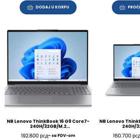
DODAJ U KORPU
PROČI
NB Lenovo ThinkBook 16 G9 Core7-
NB Lenovo Think
240H/32GB/M.2
240H/3
1TB/16″/Win11Pro/SRB/3Y/21US005VYA
512GB/16″/FP/BL/
192.800
рсд
160.700
рс
~ sa PDV-om