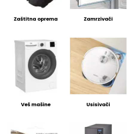
Zaštitna oprema
Zamrzivači
Veš mašine
Usisivači