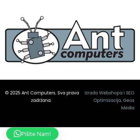
© 2025 Ant Computers. Sva prava
Izrada Webshopa
i
SEO
zadržana.
Optimizacija
,
Geos
Media
Pišite Nam!