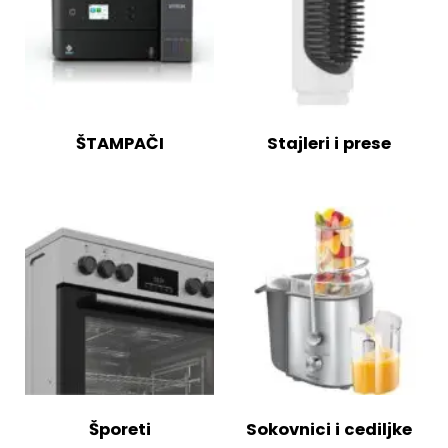
ŠTAMPAČI
Stajleri i prese
Šporeti
Sokovnici i cediljke