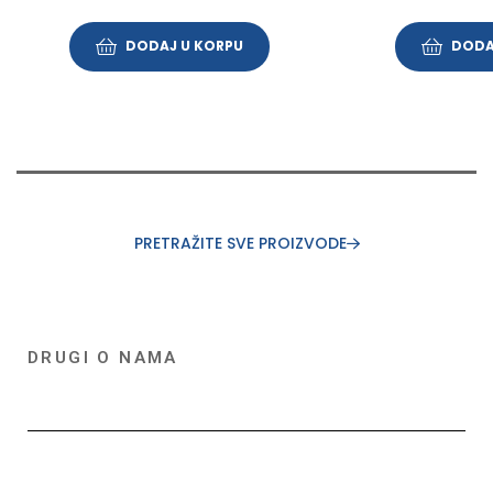
DODAJ U KORPU
DODA
PRETRAŽITE SVE PROIZVODE
DRUGI O NAMA