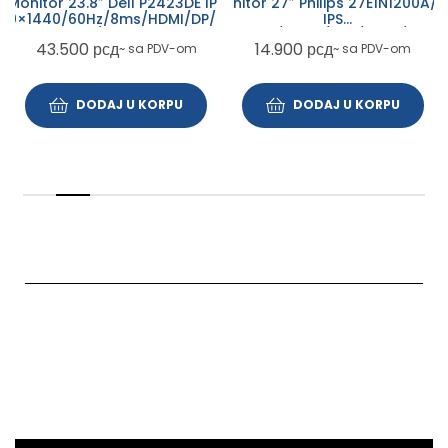
Monitor 27″ Philips 27E1N1200A/0
Monitor 23.8″ Dell P2423DE IPS
IPS
60×1440/60Hz/8ms/HDMI/DP/USB-
1920×1080/120Hz/1ms/HDMI/VGA/
A/USB-C
14.900
рсд
43.500
рсд
~ sa PDV-om
~ sa PDV-om
DODAJ U KORPU
DODAJ U KORPU