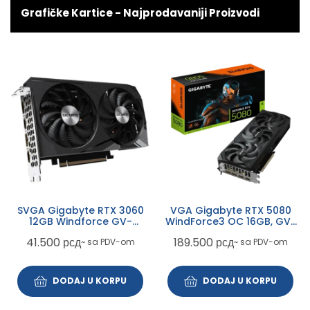
Grafičke Kartice - Najprodavaniji Proizvodi
SVGA Gigabyte RTX 3060
VGA Gigabyte RTX 5080
12GB Windforce GV-
WindForce3 OC 16GB, GV-
N3060WF2OC-12GD
N5080WF3OC-16GD
41.500
рсд
189.500
рсд
~ sa PDV-om
~ sa PDV-om
DODAJ U KORPU
DODAJ U KORPU