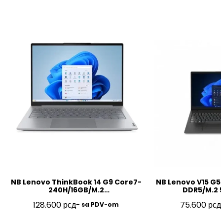
NB Lenovo ThinkBook 14 G9 Core7-
NB Lenovo V15 G5
240H/16GB/M.2
DDR5/M.2 
512GB/14″/FP/BL/SRB/3Y/21UY000NYA
FHD/SRB/3Y
128.600
рсд
75.600
рсд
~ sa PDV-om