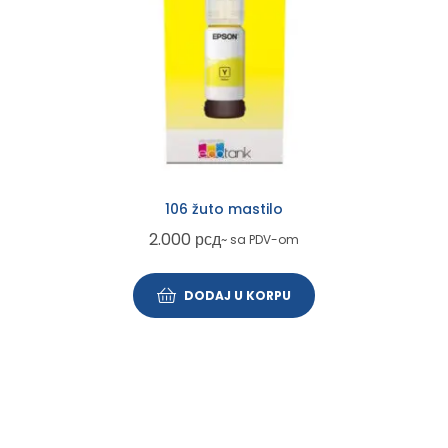
106 žuto mastilo
2.000
рсд
~ sa PDV-om
DODAJ U KORPU