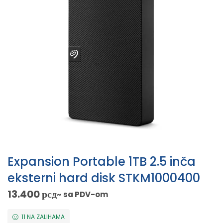
Expansion Portable 1TB 2.5 inča
eksterni hard disk STKM1000400
13.400
рсд
~ sa PDV-om
11 NA ZALIHAMA