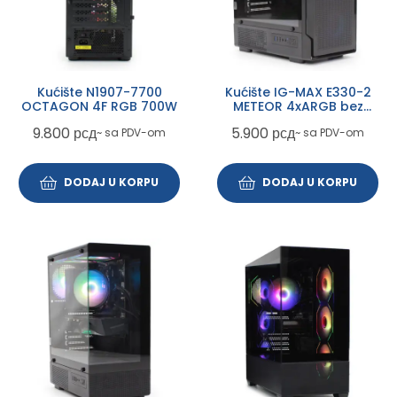
Kućište N1907-7700
Kućište IG-MAX E330-2
OCTAGON 4F RGB 700W
METEOR 4xARGB bez
napajanja
9.800
рсд
5.900
рсд
~ sa PDV-om
~ sa PDV-om
DODAJ U KORPU
DODAJ U KORPU