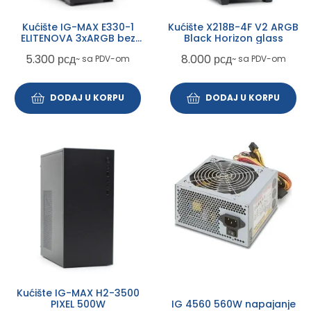
Kućište IG-MAX E330-1
Kućište X218B-4F V2 ARGB
ELITENOVA 3xARGB bez
Black Horizon glass
napajanja
5.300
рсд
8.000
рсд
~ sa PDV-om
~ sa PDV-om
DODAJ U KORPU
DODAJ U KORPU
Kućište IG-MAX H2-3500
PIXEL 500W
IG 4560 560W napajanje