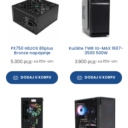
PX750 HELIOS 80plus
Kućište TWR IG-MAX 1607-
Bronze napajanje
3500 500W
5.300
рсд
3.900
рсд
~ sa PDV-om
~ sa PDV-om
DODAJ U KORPU
DODAJ U KORPU