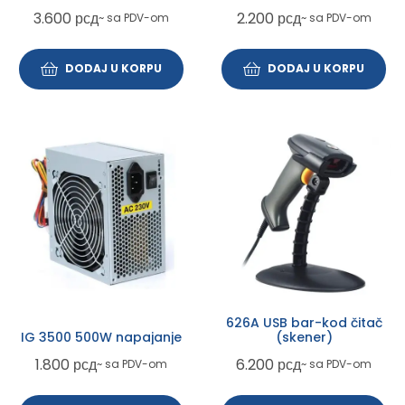
3.600
рсд
2.200
рсд
~ sa PDV-om
~ sa PDV-om
DODAJ U KORPU
DODAJ U KORPU
626A USB bar-kod čitač
IG 3500 500W napajanje
(skener)
1.800
рсд
6.200
рсд
~ sa PDV-om
~ sa PDV-om