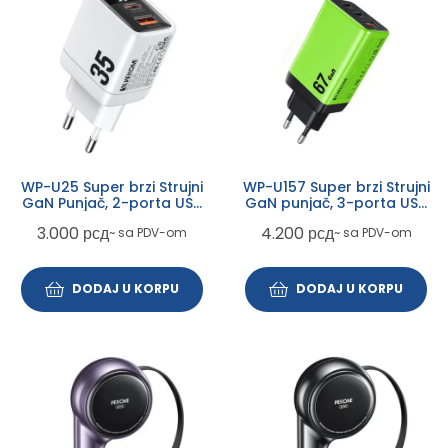
WP-U25 Super brzi Strujni
WP-U157 Super brzi Strujni
GaN Punjač, 2-porta USB
GaN punjač, 3-porta USB
(3.0 i 3.1 Tip-C) 35W, sa
(3.0 i 2 x 3.1 Tip C) 67W,
3.000
рсд
4.200
рсд
~ sa PDV-om
~ sa PDV-om
displejom, beli
zeleni
DODAJ U KORPU
DODAJ U KORPU