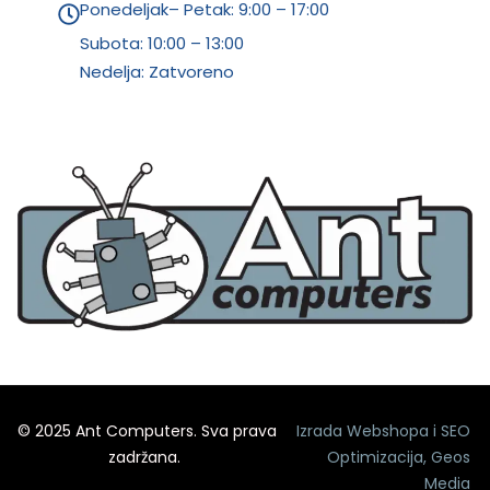
Ponedeljak– Petak: 9:00 – 17:00
Subota:
10:00 – 13:00
Nedelja: Zatvoreno
© 2025 Ant Computers. Sva prava
Izrada Webshopa
i
SEO
zadržana.
Optimizacija
,
Geos
Media