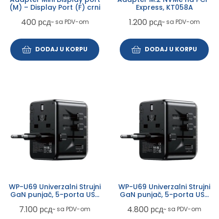
(M) – Display Port (F) crni
Express, KT058A
400
рсд
1.200
рсд
~ sa PDV-om
~ sa PDV-om
DODAJ U KORPU
DODAJ U KORPU
WP-U69 Univerzalni Strujni
WP-U69 Univerzalni Strujni
GaN punjač, 5-porta USB
GaN punjač, 5-porta USB
(3.0 i 4 x 3.1 tipC-
(3.0 i 4 x 3.1 tipC-
7.100
рсд
4.800
рсд
~ sa PDV-om
~ sa PDV-om
EU/UK/AU/US/JAP) 65W,
EU/UK/AU/US/JAP) 35W,
crni
crni