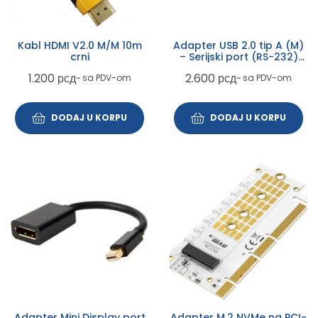
Kabl HDMI V2.0 M/M 10m
Adapter USB 2.0 tip A (M)
crni
– Serijski port (RS-232)
9pin (M) crni DA-70156
1.200
рсд
2.600
рсд
~ sa PDV-om
~ sa PDV-om
DODAJ U KORPU
DODAJ U KORPU
Adapter Mini Display port
Adapter M.2 NVMe na PCI-