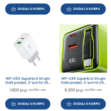
DODAJ U KORPU
DODAJ U KORPU
WP-U53 Superbrzi Strujni
WP-U39 Superbrzi Strujni
GaN punjač, 2-porta USB
GaN punjač, 2-porta USB
(3.0 i PD-tipC) 33W, beli
(3.0 i 3.1 tip C) 65W sa
1.800
рсд
6.300
рсд
~ sa PDV-om
~ sa PDV-om
displlejom i USB 3.1 tip C
kablom 0.8m, žuti
DODAJ U KORPU
DODAJ U KORPU