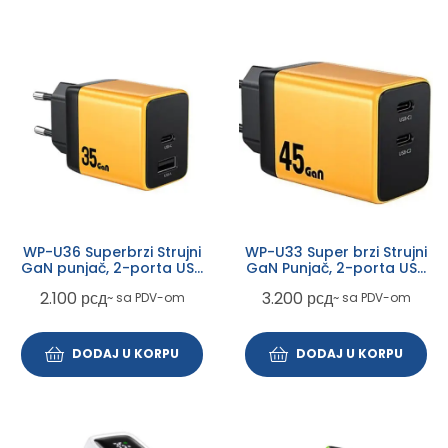
WP-U36 Superbrzi Strujni
WP-U33 Super brzi Strujni
GaN punjač, 2-porta USB
GaN Punjač, 2-porta USB
(3.0 i 3.1 tip C) 35W, žuti
(2 x 3.1 tipC) 45W, žuti
2.100
рсд
3.200
рсд
~ sa PDV-om
~ sa PDV-om
DODAJ U KORPU
DODAJ U KORPU