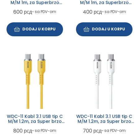
M/M 1m, za Superbrzo
M/M 1m, za Superbrzo
punjenje 100W/480Mbps,
punjenje 100W/480Mbps,
600
рсд
400
рсд
~ sa PDV-om
~ sa PDV-om
žuti
beli
DODAJ U KORPU
DODAJ U KORPU
WDC-11 Kabl 3.1 USB tip C
WDC-11 Kabl 3.1 USB tip C
M/M 1.2m, za Super brzo
M/M 1.2m, za Super brzo
punjenje 100W/480Mbps,
punjenje 100W/480Mbps,
800
рсд
700
рсд
~ sa PDV-om
~ sa PDV-om
Silicon Soft, žuti
Silicon Soft, beli