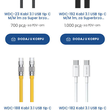
WDC-23 Kabl 3.1 USB tip C
WDC-192 Kabl 3.1 USB tip C
M/M 1m za Super brzo
M/M 1m, za Superbrzo
punjenje 240W/480Mbps,
punjenje 100W/480Mbps,
700
рсд
1.000
рсд
~ sa PDV-om
~ sa PDV-om
crni
flat-crno-žuti
DODAJ U KORPU
DODAJ U KORPU
WDC-188 Kabl 3.1 USB tip C
WDC-182 Kabl 3.1 USB tip C