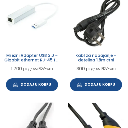
Mrežni Adapter USB 3.0 –
Kabl za napajanje –
Gigabit ethernet RJ-45 (F)
detelina 1.8m crni
beli
1.700
рсд
300
рсд
~ sa PDV-om
~ sa PDV-om
DODAJ U KORPU
DODAJ U KORPU