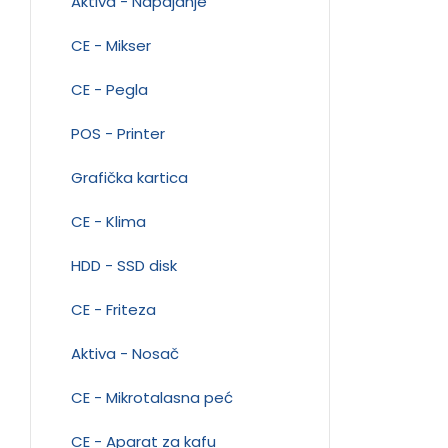
Aktiva - Napajanje
CE - Mikser
CE - Pegla
POS - Printer
Grafička kartica
CE - Klima
HDD - SSD disk
CE - Friteza
Aktiva - Nosač
CE - Mikrotalasna peć
CE - Aparat za kafu