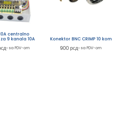
0A centralno
 za 9 kanala 10A
Konektor BNC CRIMP 10 kom
рсд
900
рсд
~ sa PDV-om
~ sa PDV-om