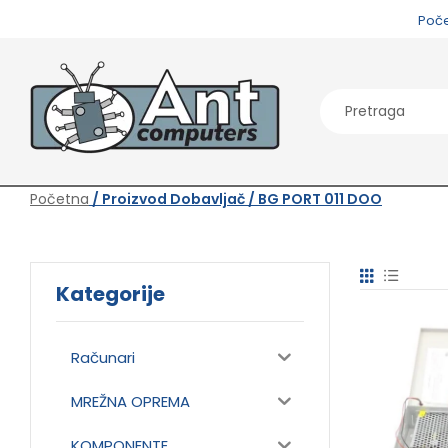
Poč
Početna
/ Proizvod Dobavljač / BG PORT 011 DOO
Kategorije
Računari
MREŽNA OPREMA
KOMPONENTE