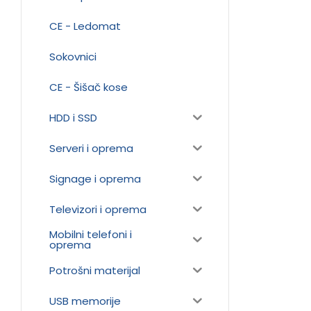
CE - Ledomat
Sokovnici
CE - Šišač kose
HDD i SSD
Serveri i oprema
Signage i oprema
Televizori i oprema
Mobilni telefoni i
oprema
Potrošni materijal
USB memorije