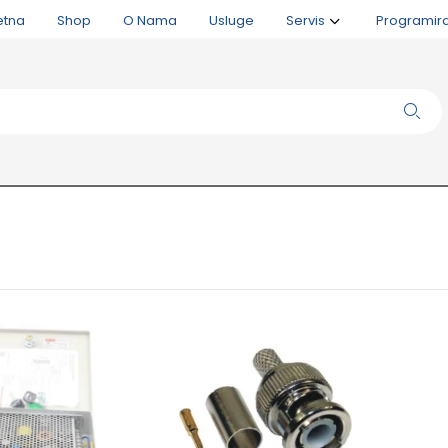
etna
Shop
O Nama
Usluge
Servis
Programir