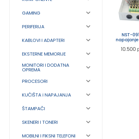
GAMING
PERIFERIJA
NST-091
napajanje
KABLOVI I ADAPTERI
10.500
EKSTERNE MEMORIJE
MONITORI I DODATNA
OPREMA
PROCESORI
KUĆIŠTA i NAPAJANJA
ŠTAMPAČI
SKENERI I TONERI
MOBILNI I FIKSNI TELEFONI