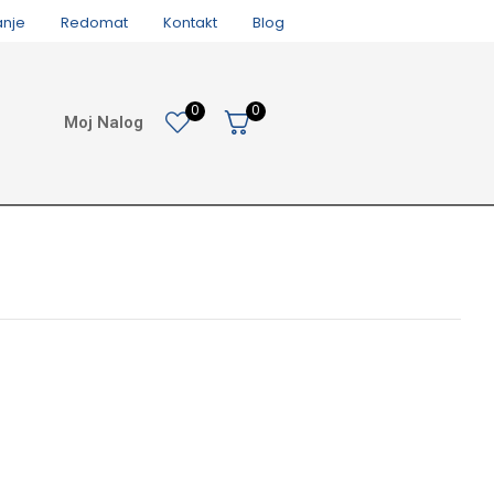
anje
Redomat
Kontakt
Blog
0
0
Moj Nalog