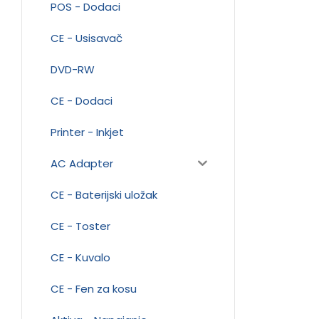
POS - Dodaci
CE - Usisavač
DVD-RW
CE - Dodaci
Printer - Inkjet
AC Adapter
CE - Baterijski uložak
CE - Toster
CE - Kuvalo
CE - Fen za kosu