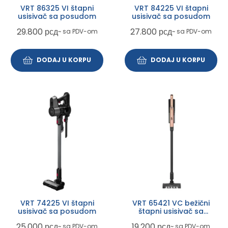
VRT 86325 VI štapni
VRT 84225 VI štapni
usisivač sa posudom
usisivač sa posudom
29.800
рсд
27.800
рсд
~ sa PDV-om
~ sa PDV-om
DODAJ U KORPU
DODAJ U KORPU
VRT 74225 VI štapni
VRT 65421 VC bežični
usisivač sa posudom
štapni usisivač sa
posudom
25.000
рсд
19.200
рсд
~ sa PDV-om
~ sa PDV-om