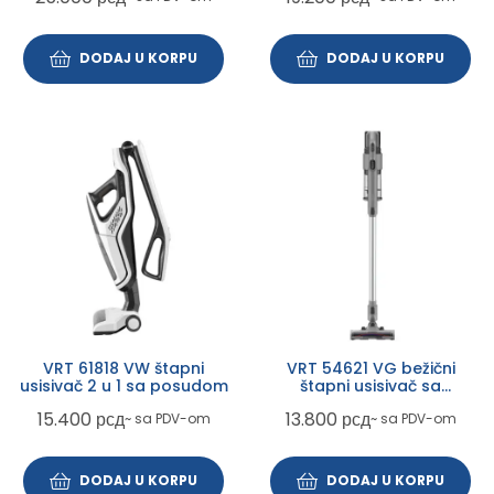
DODAJ U KORPU
DODAJ U KORPU
VRT 61818 VW štapni
VRT 54621 VG bežični
usisivač 2 u 1 sa posudom
štapni usisivač sa
posudom
15.400
рсд
13.800
рсд
~ sa PDV-om
~ sa PDV-om
DODAJ U KORPU
DODAJ U KORPU