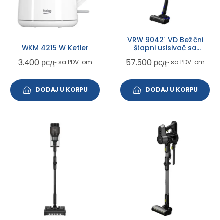
VRW 90421 VD Bežični
WKM 4215 W Ketler
štapni usisivač sa
posudom
3.400
рсд
57.500
рсд
~ sa PDV-om
~ sa PDV-om
DODAJ U KORPU
DODAJ U KORPU