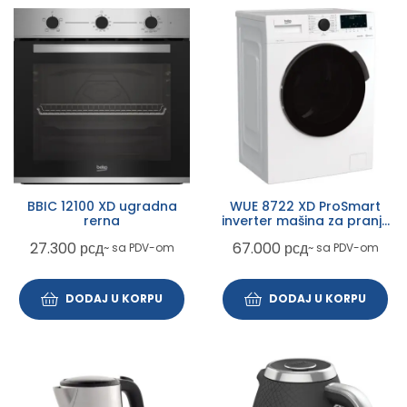
BBIC 12100 XD ugradna
WUE 8722 XD ProSmart
rerna
inverter mašina za pranje
veša
27.300
рсд
67.000
рсд
~ sa PDV-om
~ sa PDV-om
DODAJ U KORPU
DODAJ U KORPU