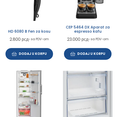
CEP 5464 DX Aparat za
HD 6080 B Fen za kosu
espresso kafu
2.800
рсд
23.000
рсд
~ sa PDV-om
~ sa PDV-om
DODAJ U KORPU
DODAJ U KORPU