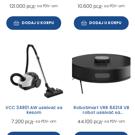
121.000
рсд
10.600
рсд
~ sa PDV-om
~ sa PDV-om
DODAJ U KORPU
DODAJ U KORPU
VCC 34801 AW usisivač sa
RoboSmart VRR 84314 VB
kesom
robot usisivač sa
posudom
7.200
рсд
44.100
рсд
~ sa PDV-om
~ sa PDV-om