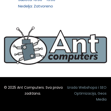
Nedelja: Zatvoreno
© 2025 Ant Computers. Sva prava
Izrada Webshopa
i
SEO
zadržana.
Optimizacija
,
Geos
Media