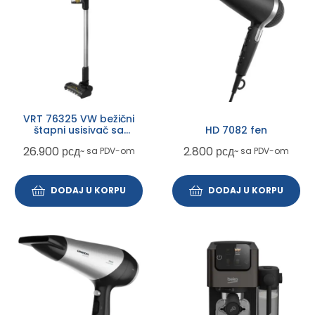
VRT 76325 VW bežični
štapni usisivač sa
HD 7082 fen
posudom
26.900
рсд
2.800
рсд
~ sa PDV-om
~ sa PDV-om
DODAJ U KORPU
DODAJ U KORPU