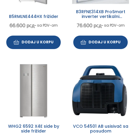
B3RFNE314XB ProSmart
B5RMLNE444HX frižider
inverter vertikalni
zamrzivač
66.600
рсд
76.600
рсд
~ sa PDV-om
~ sa PDV-om
DODAJ U KORPU
DODAJ U KORPU
WHG2 6592 X4E side by
VCO 54501 AB usisivač sa
side frižider
posudom