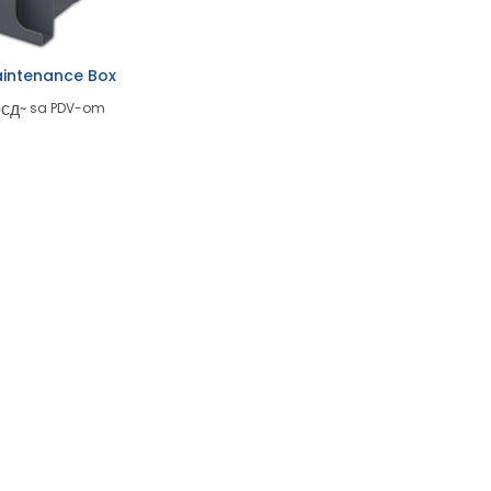
intenance Box
рсд
~ sa PDV-om