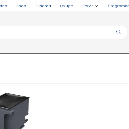
etna
Shop
O Nama
Usluge
Servis
Programir