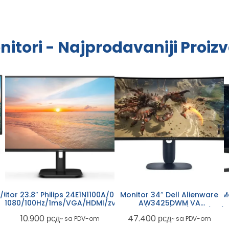
nitori - Najprodavaniji Proizv
A/00
Monitor 34″ Dell Alienware
itor 23.8″ Philips 24E1N1100A/00 IPS
M
AW3425DWM VA
×1080/100Hz/1ms/VGA/HDMI/zvučnici
GA/DP
3440×1440/180Hz/1ms/HDMI/DP/U
25
47.400
рсд
10.900
рсд
~ sa PDV-om
~ sa PDV-om