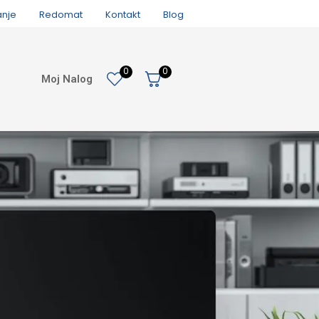
anje
Redomat
Kontakt
Blog
0
0
Moj Nalog