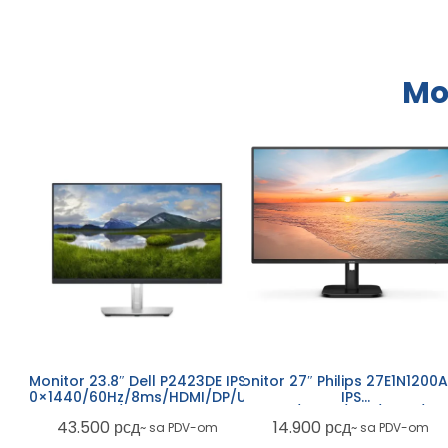
Mo
Monitor 27″ Philips 27E1N1200
Monitor 23.8″ Dell P2423DE IPS
Mon
IPS
2560×1440/60Hz/8ms/HDMI/DP/USB-
1920
1920×1080/120Hz/1ms/HDMI/V
A/USB-C
14.900
рсд
43.500
рсд
~ sa PDV-om
~ sa PDV-om