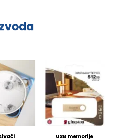
izvoda
sivači
USB memorije