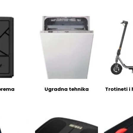
oprema
Ugradna tehnika
Trotineti i