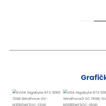
Grafič