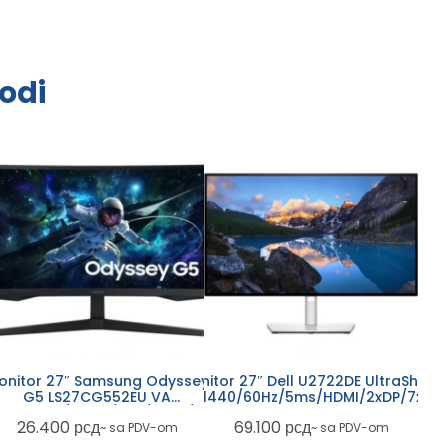
odi
onitor 27″ Samsung Odyssey
Monitor 27″ Dell U2722DE UltraSharp
G5 LS27CG552EU VA
IPS/2560×1440/60Hz/5ms/HDMI/2xDP/7xUSB
SB
60×1440/165Hz/1ms/HDMI/DP
26.400
рсд
69.100
рсд
~ sa PDV-om
~ sa PDV-om