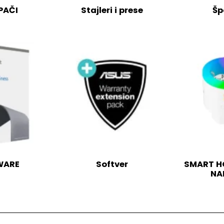
PAČI
Stajleri i prese
Šp
WARE
Softver
SMART HO
NA