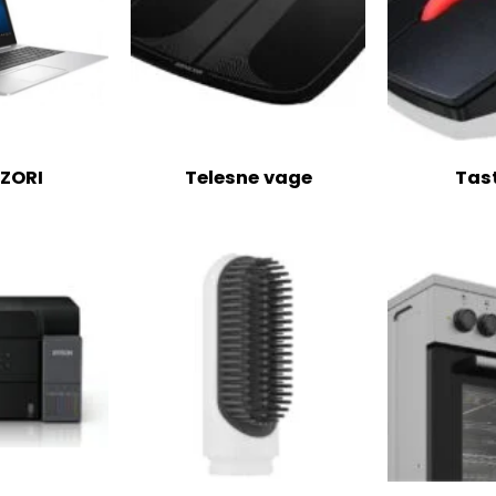
IZORI
Telesne vage
Tas