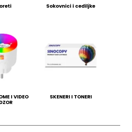
oreti
Sokovnici i cediljke
ME I VIDEO
SKENERI I TONERI
DZOR