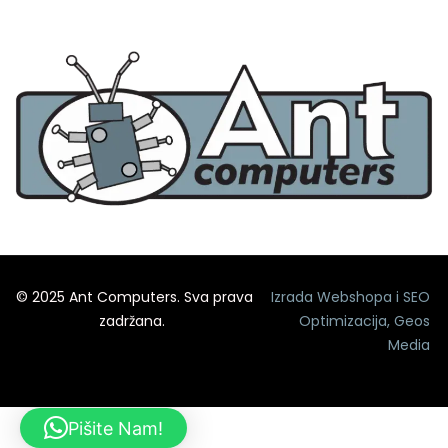
© 2025 Ant Computers. Sva prava
Izrada Webshopa
i
SEO
zadržana.
Optimizacija
,
Geos
Media
Pišite Nam!