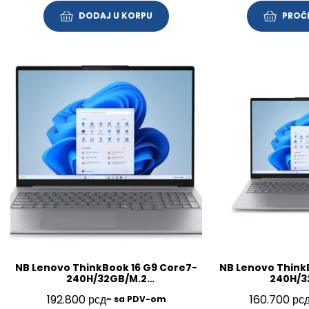
DODAJ U KORPU
PROČI
NB Lenovo ThinkBook 16 G9 Core7-
NB Lenovo Think
240H/32GB/M.2
240H/3
1TB/16″/Win11Pro/SRB/3Y/21US005VYA
512GB/16″/FP/BL/
192.800
рсд
160.700
рс
~ sa PDV-om