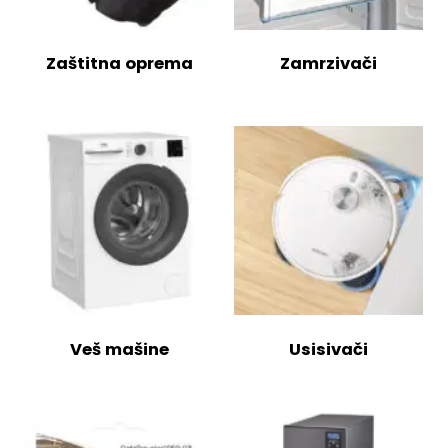
Zaštitna oprema
Zamrzivači
Veš mašine
Usisivači