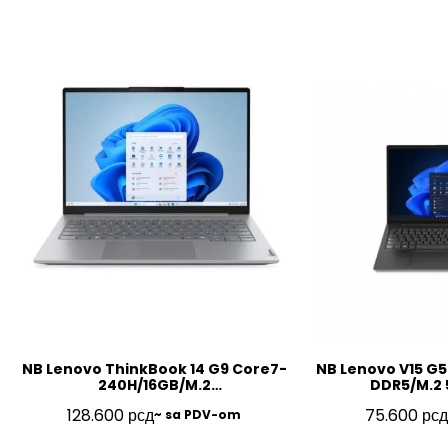
NB Lenovo ThinkBook 14 G9 Core7-
NB Lenovo V15 G5
240H/16GB/M.2
DDR5/M.2 
512GB/14″/FP/BL/SRB/3Y/21UY000NYA
FHD/SRB/3Y
128.600
рсд
75.600
рсд
~ sa PDV-om