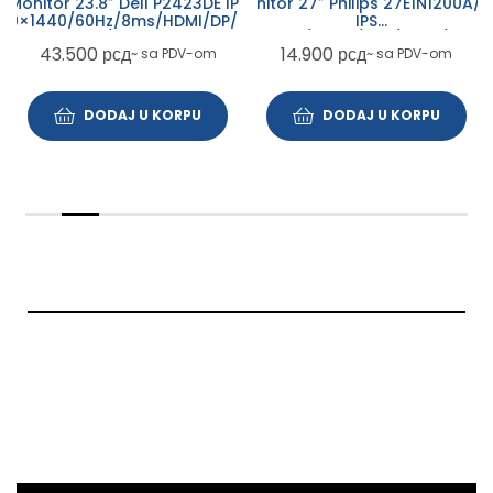
Monitor 27″ Philips 27E1N1200A/0
Monitor 23.8″ Dell P2423DE IPS
IPS
60×1440/60Hz/8ms/HDMI/DP/USB-
1920×1080/120Hz/1ms/HDMI/VGA/
A/USB-C
14.900
рсд
43.500
рсд
~ sa PDV-om
~ sa PDV-om
DODAJ U KORPU
DODAJ U KORPU