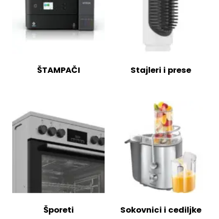
ŠTAMPAČI
Stajleri i prese
Šporeti
Sokovnici i cediljke