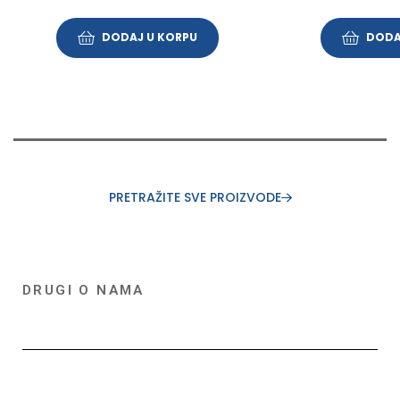
DODAJ U KORPU
DODA
PRETRAŽITE SVE PROIZVODE
DRUGI O NAMA