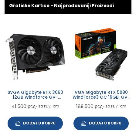
Grafičke Kartice - Najprodavaniji Proizvodi
SVGA Gigabyte RTX 3060
VGA Gigabyte RTX 5080
12GB Windforce GV-
WindForce3 OC 16GB, GV-
N3060WF2OC-12GD
N5080WF3OC-16GD
41.500
рсд
189.500
рсд
~ sa PDV-om
~ sa PDV-om
DODAJ U KORPU
DODAJ U KORPU