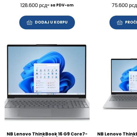
512GB/14″/FP/BL/SRB/3Y/21UY000NYA
FHD/SRB/3Y
128.600
рсд
75.600
рсд
~ sa PDV-om
DODAJ U KORPU
PROČI
NB Lenovo ThinkBook 16 G9 Core7-
NB Lenovo Think