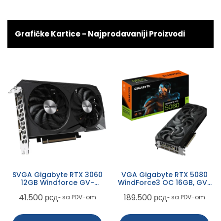
Grafičke Kartice - Najprodavaniji Proizvodi
SVGA Gigabyte RTX 3060
VGA Gigabyte RTX 5080
12GB Windforce GV-
WindForce3 OC 16GB, GV-
N3060WF2OC-12GD
N5080WF3OC-16GD
41.500
рсд
189.500
рсд
~ sa PDV-om
~ sa PDV-om