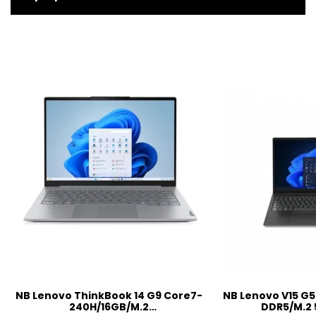
NB Lenovo ThinkBook 14 G9 Core7-
NB Lenovo V15 G5
240H/16GB/M.2
DDR5/M.2 