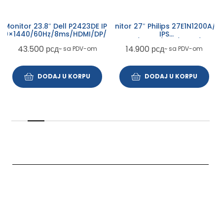
Monitor 27″ Philips 27E1N1200A/0
Monitor 23.8″ Dell P2423DE IPS
IPS
60×1440/60Hz/8ms/HDMI/DP/USB-
1920×1080/120Hz/1ms/HDMI/VGA/
A/USB-C
14.900
рсд
43.500
рсд
~ sa PDV-om
~ sa PDV-om
DODAJ U KORPU
DODAJ U KORPU