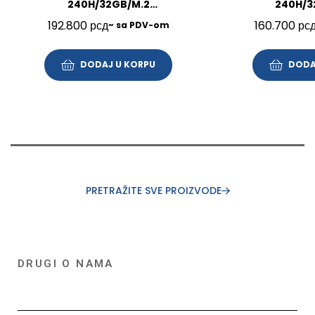
240H/32GB/M.2
240H/3
1TB/16″/Win11Pro/SRB/3Y/21US005VYA
512GB/16″/FP/BL/
192.800
рсд
160.700
рс
~ sa PDV-om
DODAJ U KORPU
DODA
PRETRAŽITE SVE PROIZVODE
DRUGI O NAMA