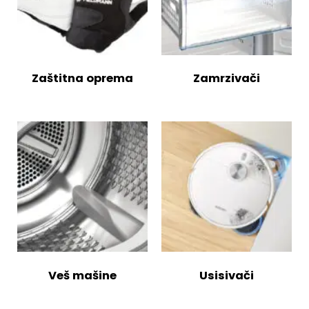
Zaštitna oprema
Zamrzivači
Veš mašine
Usisivači