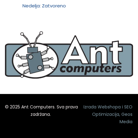
Nedelja: Zatvoreno
© 2025 Ant Computers. Sva prava
Izrada Webshopa
i
SEO
zadržana.
Optimizacija
,
Geos
Media