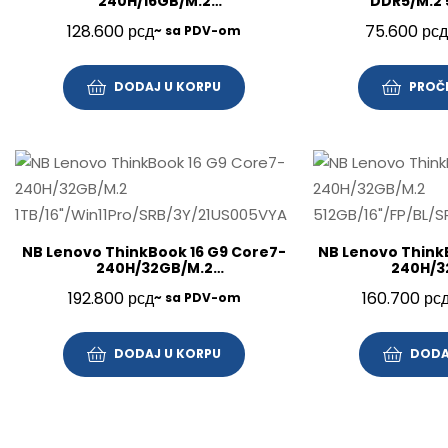
240H/16GB/M.2
DDR5/M.2 
512GB/14″/FP/BL/SRB/3Y/21UY000NYA
FHD/SRB/3Y
128.600
рсд
75.600
рсд
~ sa PDV-om
DODAJ U KORPU
PROČI
NB Lenovo ThinkBook 16 G9 Core7-
NB Lenovo Think
240H/32GB/M.2
240H/3
1TB/16″/Win11Pro/SRB/3Y/21US005VYA
512GB/16″/FP/BL/
192.800
рсд
160.700
рс
~ sa PDV-om
DODAJ U KORPU
DODA