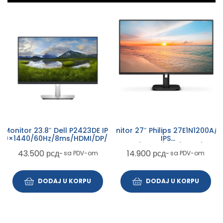
Monitor 27″ Philips 27E1N1200A/0
Monitor 23.8″ Dell P2423DE IPS
IPS
60×1440/60Hz/8ms/HDMI/DP/USB-
1920×1080/120Hz/1ms/HDMI/VGA/
A/USB-C
14.900
рсд
43.500
рсд
~ sa PDV-om
~ sa PDV-om
DODAJ U KORPU
DODAJ U KORPU