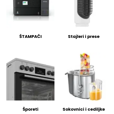
ŠTAMPAČI
Stajleri i prese
Šporeti
Sokovnici i cediljke