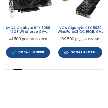
SVGA Gigabyte RTX 3060
VGA Gigabyte RTX 5080
12GB Windforce GV-
WindForce3 OC 16GB, GV-
N3060WF2OC-12GD
N5080WF3OC-16GD
41.500
рсд
189.500
рсд
~ sa PDV-om
~ sa PDV-om
DODAJ U KORPU
DODAJ U KORPU