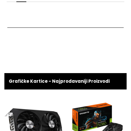
Grafičke Kartice - Najprodavaniji Proizvodi