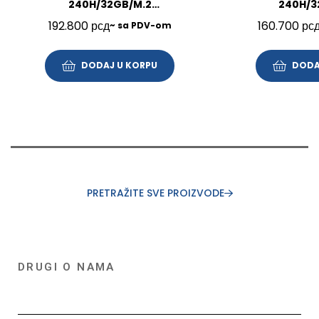
240H/32GB/M.2
240H/3
1TB/16″/Win11Pro/SRB/3Y/21US005VYA
512GB/16″/FP/BL/
192.800
рсд
160.700
рс
~ sa PDV-om
DODAJ U KORPU
DODA
PRETRAŽITE SVE PROIZVODE
DRUGI O NAMA