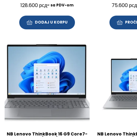
512GB/14″/FP/BL/SRB/3Y/21UY000NYA
FHD/SRB/3Y
128.600
рсд
75.600
рсд
~ sa PDV-om
DODAJ U KORPU
PROČI
NB Lenovo ThinkBook 16 G9 Core7-
NB Lenovo Think