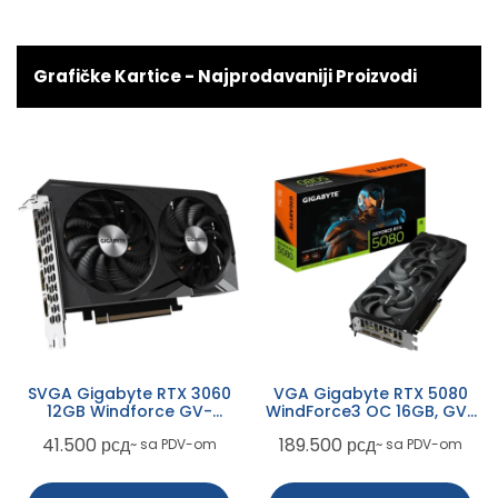
Grafičke Kartice - Najprodavaniji Proizvodi
SVGA Gigabyte RTX 3060
VGA Gigabyte RTX 5080
12GB Windforce GV-
WindForce3 OC 16GB, GV-
N3060WF2OC-12GD
N5080WF3OC-16GD
41.500
рсд
189.500
рсд
~ sa PDV-om
~ sa PDV-om