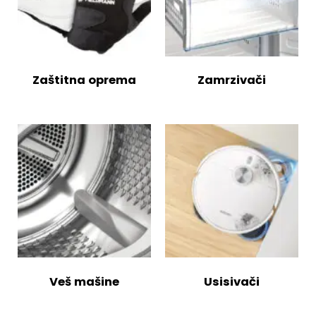
Zaštitna oprema
Zamrzivači
Veš mašine
Usisivači