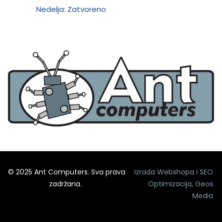
Nedelja: Zatvoreno
© 2025 Ant Computers. Sva prava
Izrada Webshopa
i
SEO
zadržana.
Optimizacija
,
Geos
Media