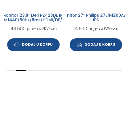
Monitor 27″ Philips 27E1N1200A/0
Monitor 23.8″ Dell P2423DE IPS
IPS
60×1440/60Hz/8ms/HDMI/DP/USB-
1920×1080/120Hz/1ms/HDMI/VGA/
A/USB-C
14.900
рсд
43.500
рсд
~ sa PDV-om
~ sa PDV-om
DODAJ U KORPU
DODAJ U KORPU