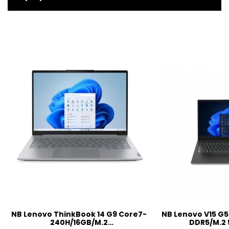
NB Lenovo ThinkBook 14 G9 Core7-
NB Lenovo V15 G5
240H/16GB/M.2
DDR5/M.2 