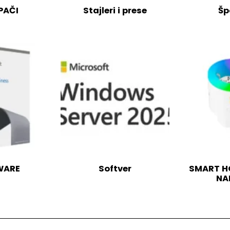
PAČI
Stajleri i prese
Šp
WARE
Softver
SMART HO
NA