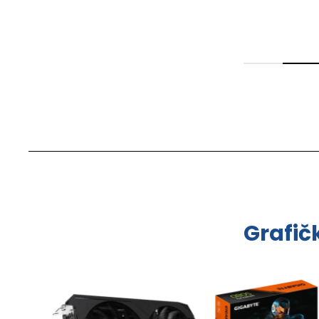
Grafič