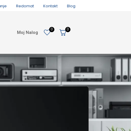
anje
Redomat
Kontakt
Blog
0
0
Moj Nalog