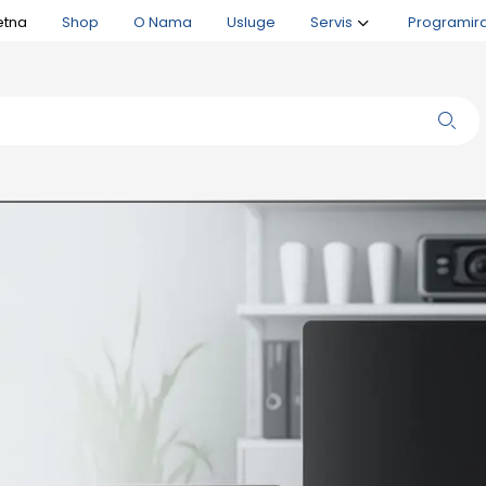
etna
Shop
O Nama
Usluge
Servis
Programir