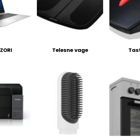
IZORI
Telesne vage
Tas