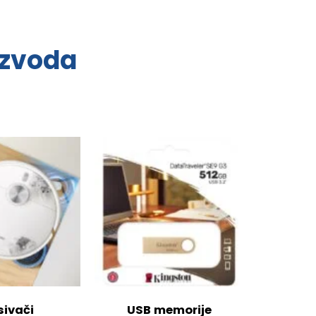
izvoda
sivači
USB memorije