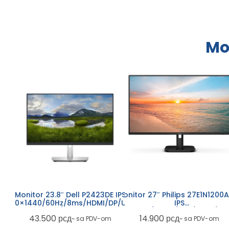
Mo
Monitor 27″ Philips 27E1N1200
Monitor 23.8″ Dell P2423DE IPS
Mon
IPS
2560×1440/60Hz/8ms/HDMI/DP/USB-
1920
1920×1080/120Hz/1ms/HDMI/V
A/USB-C
14.900
рсд
43.500
рсд
~ sa PDV-om
~ sa PDV-om