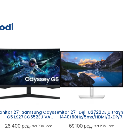
odi
onitor 27″ Samsung Odyssey
Monitor 27″ Dell U2722DE UltraSharp
G5 LS27CG552EU VA
IPS/2560×1440/60Hz/5ms/HDMI/2xDP/7xUSB
SB
60×1440/165Hz/1ms/HDMI/DP
26.400
рсд
69.100
рсд
~ sa PDV-om
~ sa PDV-om