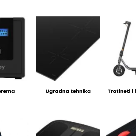
oprema
Ugradna tehnika
Trotineti i