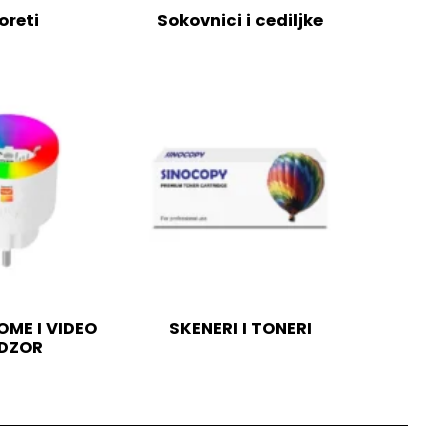
oreti
Sokovnici i cediljke
ME I VIDEO
SKENERI I TONERI
DZOR