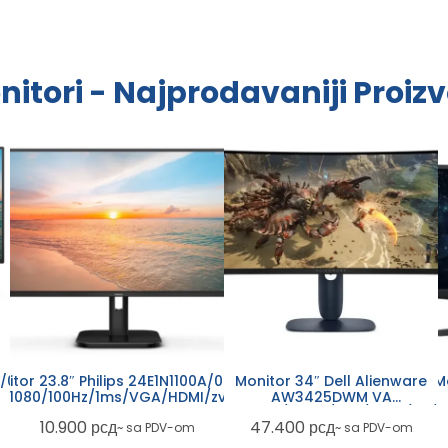
nitori - Najprodavaniji Proizv
A/00
Monitor 34″ Dell Alienware
itor 23.8″ Philips 24E1N1100A/00 IPS
M
AW3425DWM VA
×1080/100Hz/1ms/VGA/HDMI/zvučnici
GA/DP
3440×1440/180Hz/1ms/HDMI/DP/U
25
47.400
рсд
10.900
рсд
~ sa PDV-om
~ sa PDV-om