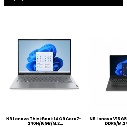
NB Lenovo ThinkBook 14 G9 Core7-
NB Lenovo V15 G5
240H/16GB/M.2
DDR5/M.2 