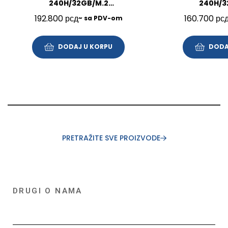
240H/32GB/M.2
240H/3
1TB/16″/Win11Pro/SRB/3Y/21US005VYA
512GB/16″/FP/BL/
192.800
рсд
160.700
рс
~ sa PDV-om
DODAJ U KORPU
DODA
PRETRAŽITE SVE PROIZVODE
DRUGI O NAMA