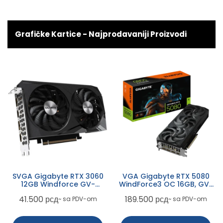
Grafičke Kartice - Najprodavaniji Proizvodi
SVGA Gigabyte RTX 3060
VGA Gigabyte RTX 5080
12GB Windforce GV-
WindForce3 OC 16GB, GV-
N3060WF2OC-12GD
N5080WF3OC-16GD
41.500
рсд
189.500
рсд
~ sa PDV-om
~ sa PDV-om