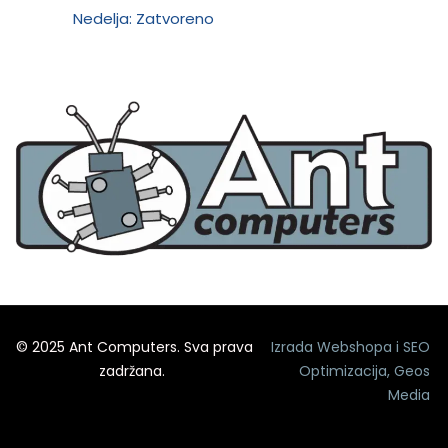
Nedelja: Zatvoreno
© 2025 Ant Computers. Sva prava
Izrada Webshopa
i
SEO
zadržana.
Optimizacija
,
Geos
Media