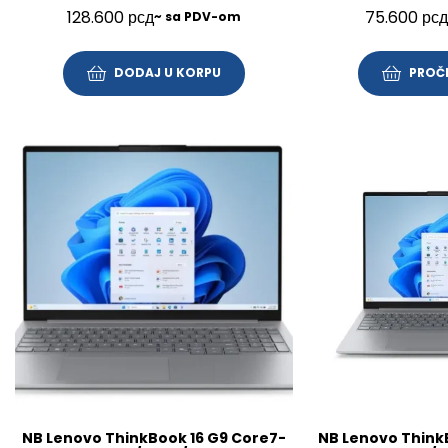
512GB/14″/FP/BL/SRB/3Y/21UY000NYA
FHD/SRB/3Y
128.600
рсд
75.600
рсд
~ sa PDV-om
DODAJ U KORPU
PROČI
NB Lenovo ThinkBook 16 G9 Core7-
NB Lenovo Think