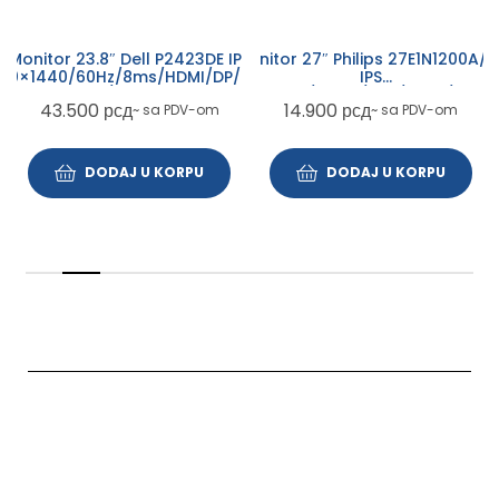
Monitor 27″ Philips 27E1N1200A/0
Monitor 23.8″ Dell P2423DE IPS
IPS
60×1440/60Hz/8ms/HDMI/DP/USB-
1920×1080/120Hz/1ms/HDMI/VGA/
A/USB-C
14.900
рсд
43.500
рсд
~ sa PDV-om
~ sa PDV-om
DODAJ U KORPU
DODAJ U KORPU