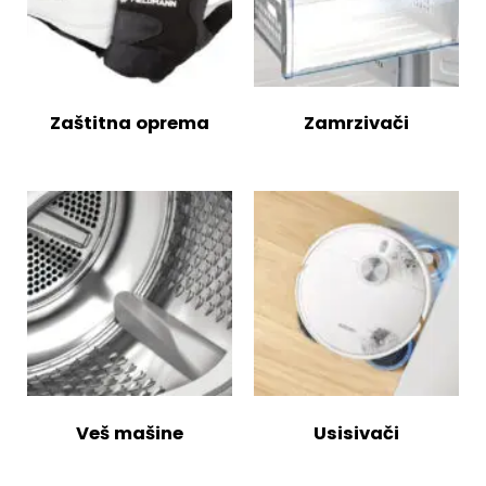
Zaštitna oprema
Zamrzivači
Veš mašine
Usisivači