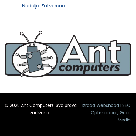
Nedelja: Zatvoreno
© 2025 Ant Computers. Sva prava
Izrada Webshopa
i
SEO
zadržana.
Optimizacija
,
Geos
Media