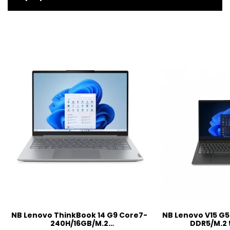
NB Lenovo ThinkBook 14 G9 Core7-
NB Lenovo V15 G5
240H/16GB/M.2
DDR5/M.2 