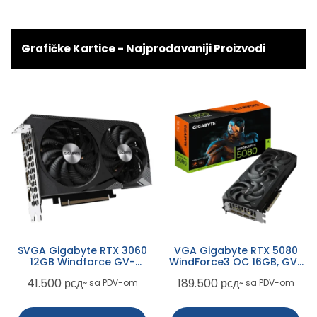
Grafičke Kartice - Najprodavaniji Proizvodi
SVGA Gigabyte RTX 3060
VGA Gigabyte RTX 5080
12GB Windforce GV-
WindForce3 OC 16GB, GV-
N3060WF2OC-12GD
N5080WF3OC-16GD
41.500
рсд
189.500
рсд
~ sa PDV-om
~ sa PDV-om