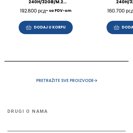
240H/32GB/M.2
240H/3
1TB/16″/Win11Pro/SRB/3Y/21US005VYA
512GB/16″/FP/BL/
192.800
рсд
160.700
рс
~ sa PDV-om
DODAJ U KORPU
DODA
PRETRAŽITE SVE PROIZVODE
DRUGI O NAMA