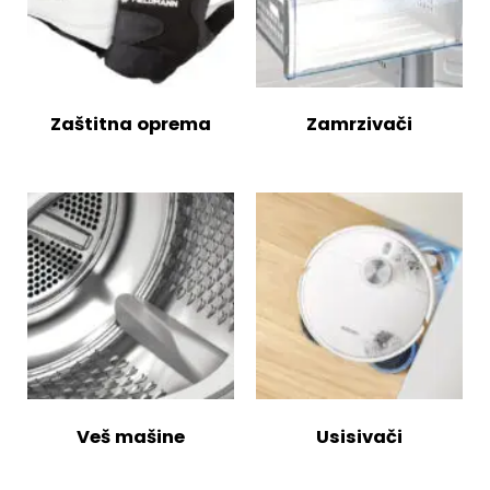
Zaštitna oprema
Zamrzivači
Veš mašine
Usisivači