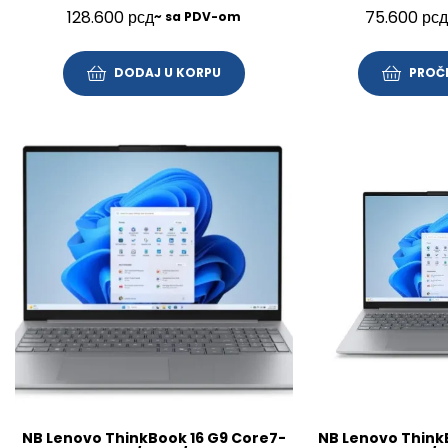
512GB/14″/FP/BL/SRB/3Y/21UY000NYA
FHD/SRB/3Y
128.600
рсд
75.600
рсд
~ sa PDV-om
DODAJ U KORPU
PROČI
NB Lenovo ThinkBook 16 G9 Core7-
NB Lenovo Think