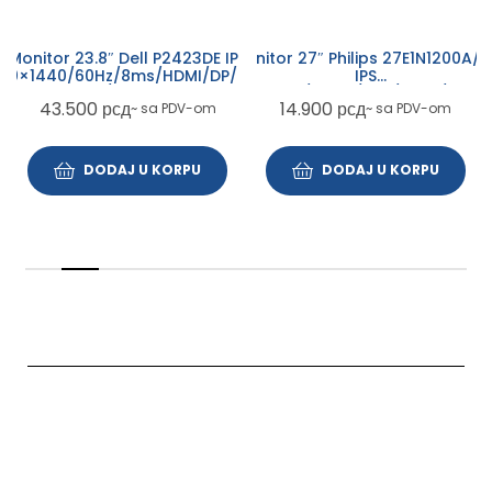
Monitor 27″ Philips 27E1N1200A/0
Monitor 23.8″ Dell P2423DE IPS
IPS
60×1440/60Hz/8ms/HDMI/DP/USB-
1920×1080/120Hz/1ms/HDMI/VGA/
A/USB-C
14.900
рсд
43.500
рсд
~ sa PDV-om
~ sa PDV-om
DODAJ U KORPU
DODAJ U KORPU