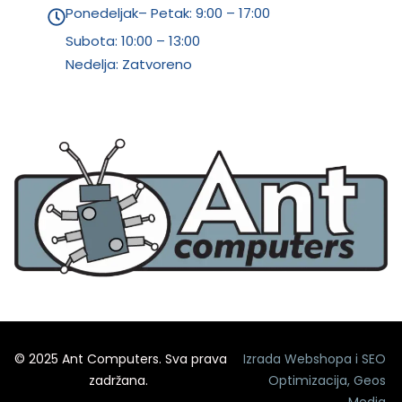
Ponedeljak– Petak: 9:00 – 17:00
Subota:
10:00 – 13:00
Nedelja: Zatvoreno
© 2025 Ant Computers. Sva prava
Izrada Webshopa
i
SEO
zadržana.
Optimizacija
,
Geos
Media