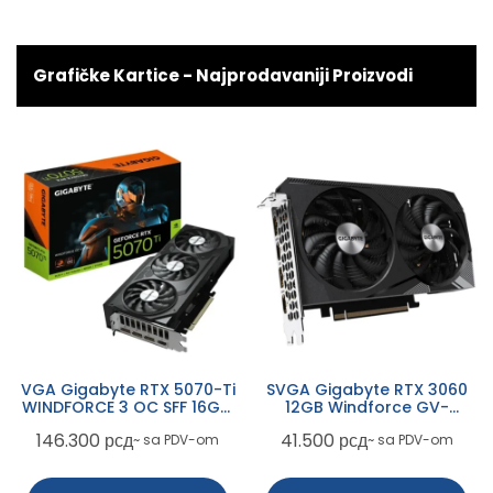
Grafičke Kartice - Najprodavaniji Proizvodi
SVGA Gigabyte RTX 3060
VGA Gigabyte RTX 5080
12GB Windforce GV-
WindForce3 OC 16GB, GV-
N3060WF2OC-12GD
N5080WF3OC-16GD
41.500
рсд
189.500
рсд
~ sa PDV-om
~ sa PDV-om