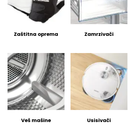
Zaštitna oprema
Zamrzivači
Veš mašine
Usisivači