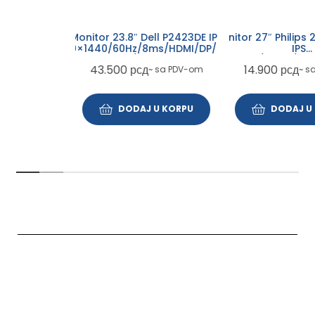
Monitor 27″ Philips 27E1N1200A/0
Monitor 23.8″ Dell P2423DE IPS
IPS
60×1440/60Hz/8ms/HDMI/DP/USB-
1920×1080/120Hz/1ms/HDMI/VGA/
A/USB-C
14.900
рсд
43.500
рсд
~ sa PDV-om
~ sa PDV-om
DODAJ U KORPU
DODAJ U KORPU