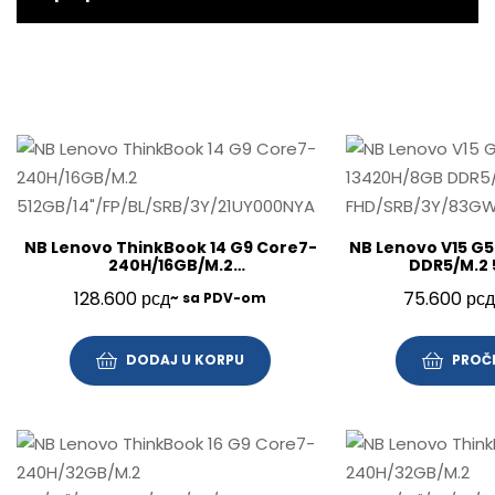
NB Lenovo ThinkBook 14 G9 Core7-
NB Lenovo V15 G5
240H/16GB/M.2
DDR5/M.2 
512GB/14″/FP/BL/SRB/3Y/21UY000NYA
FHD/SRB/3Y
128.600
рсд
75.600
рсд
~ sa PDV-om
DODAJ U KORPU
PROČI