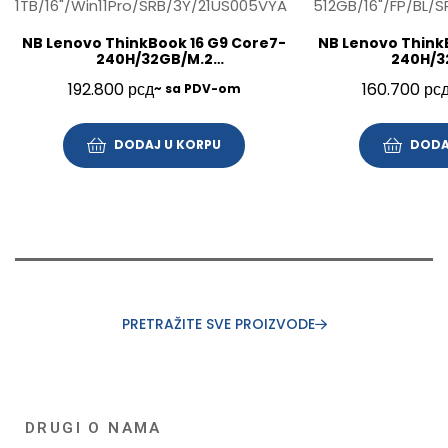
NB Lenovo ThinkBook 16 G9 Core7-
NB Lenovo Think
240H/32GB/M.2
240H/3
1TB/16″/Win11Pro/SRB/3Y/21US005VYA
512GB/16″/FP/BL/
192.800
рсд
160.700
рс
~ sa PDV-om
DODAJ U KORPU
DODA
PRETRAŽITE SVE PROIZVODE
DRUGI O NAMA