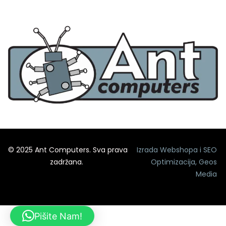
© 2025 Ant Computers. Sva prava
Izrada Webshopa
i
SEO
zadržana.
Optimizacija
,
Geos
Media
Pišite Nam!