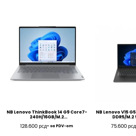
NB Lenovo ThinkBook 14 G9 Core7-
NB Lenovo V15 G5
240H/16GB/M.2
DDR5/M.2 
512GB/14″/FP/BL/SRB/3Y/21UY000NYA
FHD/SRB/3Y
128.600
рсд
75.600
рсд
~ sa PDV-om