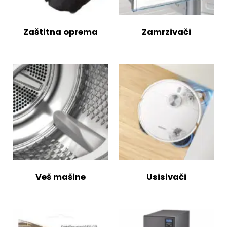
Zaštitna oprema
Zamrzivači
Veš mašine
Usisivači