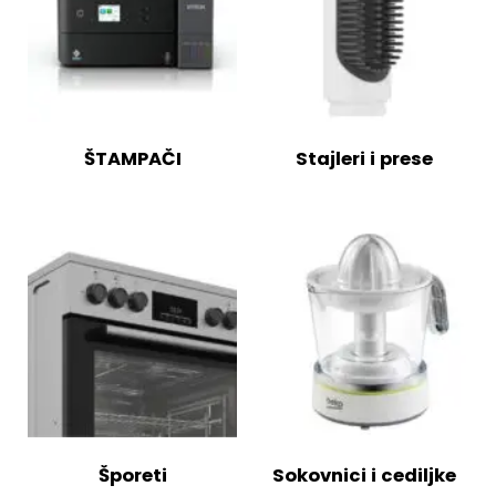
ŠTAMPAČI
Stajleri i prese
Šporeti
Sokovnici i cediljke