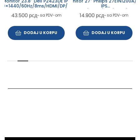
Monitor 27″ Philips 27E1N1200A/0
Monitor 23.8″ Dell P2423DE IPS
IPS
60×1440/60Hz/8ms/HDMI/DP/USB-
1920×1080/120Hz/1ms/HDMI/VGA/
A/USB-C
14.900
рсд
43.500
рсд
~ sa PDV-om
~ sa PDV-om
DODAJ U KORPU
DODAJ U KORPU