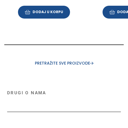
DODAJ U KORPU
DODA
PRETRAŽITE SVE PROIZVODE
DRUGI O NAMA