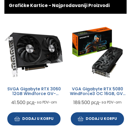
Grafičke Kartice - Najprodavaniji Proizvodi
SVGA Gigabyte RTX 3060
VGA Gigabyte RTX 5080
12GB Windforce GV-
WindForce3 OC 16GB, GV-
N3060WF2OC-12GD
N5080WF3OC-16GD
41.500
рсд
189.500
рсд
~ sa PDV-om
~ sa PDV-om
DODAJ U KORPU
DODAJ U KORPU