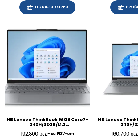
DODAJ U KORPU
PROČI
NB Lenovo ThinkBook 16 G9 Core7-
NB Lenovo Think
240H/32GB/M.2
240H/3
1TB/16″/Win11Pro/SRB/3Y/21US005VYA
512GB/16″/FP/BL/
192.800
рсд
160.700
рс
~ sa PDV-om