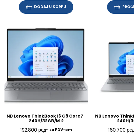
DODAJ U KORPU
PROČI
NB Lenovo ThinkBook 16 G9 Core7-
NB Lenovo Think
240H/32GB/M.2
240H/3
1TB/16″/Win11Pro/SRB/3Y/21US005VYA
512GB/16″/FP/BL/
192.800
рсд
160.700
рс
~ sa PDV-om