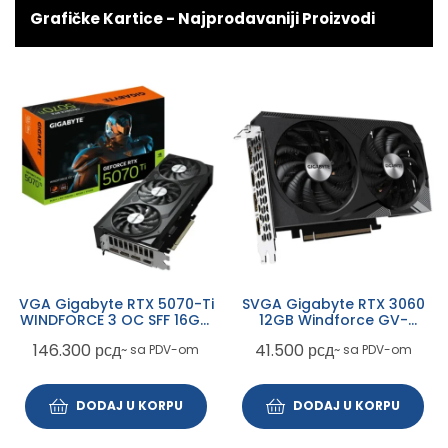
Grafičke Kartice - Najprodavaniji Proizvodi
SVGA Gigabyte RTX 3060
VGA Gigabyte RTX 5080
12GB Windforce GV-
WindForce3 OC 16GB, GV-
N3060WF2OC-12GD
N5080WF3OC-16GD
41.500
рсд
189.500
рсд
~ sa PDV-om
~ sa PDV-om
DODAJ U KORPU
DODAJ U KORPU