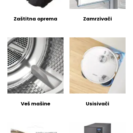
Zaštitna oprema
Zamrzivači
Veš mašine
Usisivači