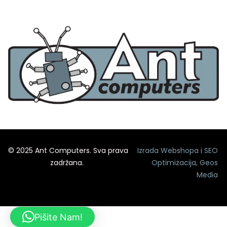
© 2025 Ant Computers. Sva prava
Izrada Webshopa
i
SEO
zadržana.
Optimizacija
,
Geos
Media
Pišite Nam!