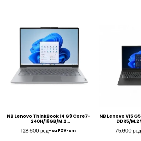
NB Lenovo ThinkBook 14 G9 Core7-
NB Lenovo V15 G5
240H/16GB/M.2
DDR5/M.2 
512GB/14″/FP/BL/SRB/3Y/21UY000NYA
FHD/SRB/3Y
128.600
рсд
75.600
рсд
~ sa PDV-om