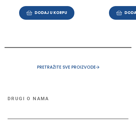
DODAJ U KORPU
DODA
PRETRAŽITE SVE PROIZVODE
DRUGI O NAMA