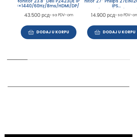
Monitor 27″ Philips 27E1N1200A/0
Monitor 23.8″ Dell P2423DE IPS
IPS
60×1440/60Hz/8ms/HDMI/DP/USB-
1920×1080/120Hz/1ms/HDMI/VGA/
A/USB-C
14.900
рсд
43.500
рсд
~ sa PDV-om
~ sa PDV-om
DODAJ U KORPU
DODAJ U KORPU