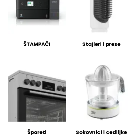
ŠTAMPAČI
Stajleri i prese
Šporeti
Sokovnici i cediljke