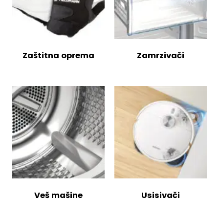
Zaštitna oprema
Zamrzivači
Veš mašine
Usisivači