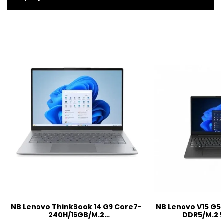
NB Lenovo ThinkBook 14 G9 Core7-
NB Lenovo V15 G5
240H/16GB/M.2
DDR5/M.2 