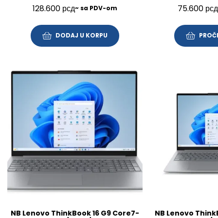
512GB/14″/FP/BL/SRB/3Y/21UY000NYA
FHD/SRB/3Y
128.600
рсд
75.600
рсд
~ sa PDV-om
DODAJ U KORPU
PROČI
NB Lenovo ThinkBook 16 G9 Core7-
NB Lenovo Think