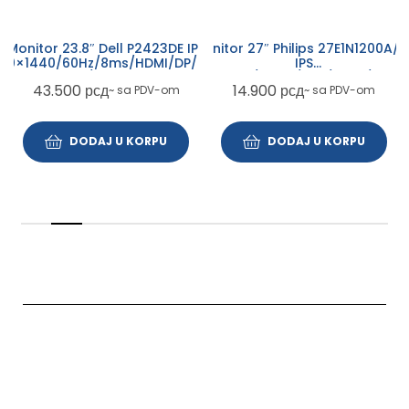
Monitor 27″ Philips 27E1N1200A/0
Monitor 23.8″ Dell P2423DE IPS
IPS
60×1440/60Hz/8ms/HDMI/DP/USB-
1920×1080/120Hz/1ms/HDMI/VGA/
A/USB-C
14.900
рсд
43.500
рсд
~ sa PDV-om
~ sa PDV-om
DODAJ U KORPU
DODAJ U KORPU