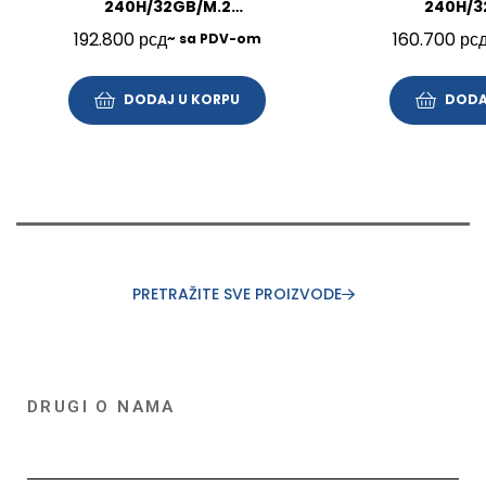
240H/32GB/M.2
240H/3
1TB/16″/Win11Pro/SRB/3Y/21US005VYA
512GB/16″/FP/BL/
192.800
рсд
160.700
рс
~ sa PDV-om
DODAJ U KORPU
DODA
PRETRAŽITE SVE PROIZVODE
DRUGI O NAMA