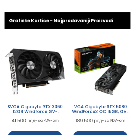
Grafičke Kartice - Najprodavaniji Proizvodi
SVGA Gigabyte RTX 3060
VGA Gigabyte RTX 5080
12GB Windforce GV-
WindForce3 OC 16GB, GV-
N3060WF2OC-12GD
N5080WF3OC-16GD
41.500
рсд
189.500
рсд
~ sa PDV-om
~ sa PDV-om