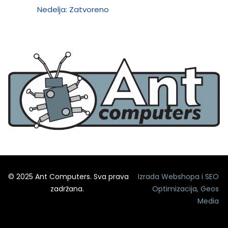
Nedelja: Zatvoreno
© 2025 Ant Computers. Sva prava
Izrada Webshopa
i
SEO
zadržana.
Optimizacija
,
Geos
Media